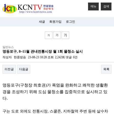
메뉴
검색
새글
회원가입
로그인
비
일반뉴스
아
영등포구, 8~11월 관내전통시장 월 1회 물청소 실시
탑-
시
작성자
한중방송
23-08-23 10:28
조회
2,242회
댓글
0건
알
리
이전글
다음글
목록
스
구
입
본문
미
영등포구(구청장 최호권)가 폭염을 완화하고 쾌적한 생활환
프
진
경을 조성하기 위해 도심 물청소를 집중적으로 실시하고 있
후
다.
기
미
프
구는 도로 외에도 전통시장, 스쿨존, 지하철역 주변 등에 살수차
진