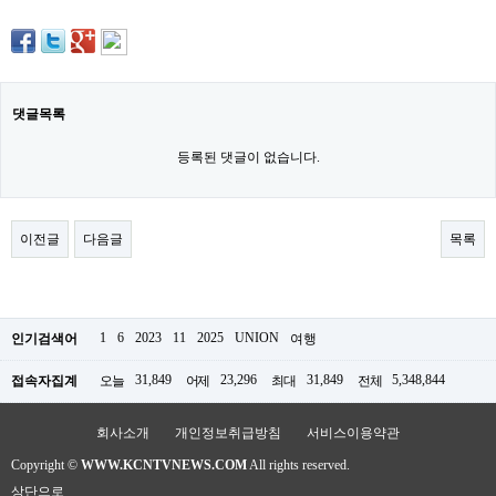
주
소
야
돔
클
럽
댓글목록
DOMCLUB
코
등록된 댓글이 없습니다.
리
아
건
강
이전글
다음글
목록
코
리
아
e
뉴
스
1
6
2023
11
2025
UNION
인기검색어
여행
비
아
31,849
23,296
31,849
5,348,844
접속자집계
오늘
어제
최대
전체
365
비
아
회사소개
개인정보취급방침
서비스이용약관
센
터
Copyright ©
WWW.KCNTVNEWS.COM
All rights reserved.
강
상단으로