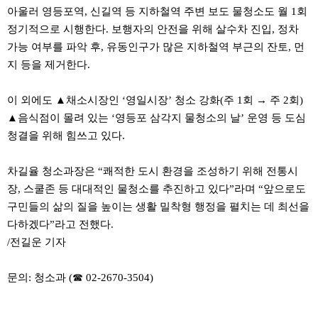
료
아울러 영등포역, 신길역 등 지하철역 주변 보도 물청소도 월 1회
채
팅
정기적으로 시행한다. 보행자의 안전을 위해 살수차 진입, 정차
24
가능 여부를 파악 후, 유동인구가 많은 지하철역 부근의 잔토, 먼
시
간
지 등을 제거한다.
대
출
밍
이 외에도 ▲채소시장인 ‘영일시장’ 청소 강화(주 1회 → 주 2회)
키
▲음식점이 몰려 있는 ‘영등포 삼각지 물청소의 날’ 운영 등 도심
넷
청결을 위해 힘쓰고 있다.
갱
신
통
차길율 청소과장은 “쾌적한 도시 환경을 조성하기 위해 전통시
영
만
장, 스쿨존 등 대대적인 물청소를 추진하고 있다”라며 “앞으로도
남
구민들의 삶의 질을 높이는 생활 밀착형 행정을 펼치는 데 최선을
찾
기
다하겠다”라고 전했다.
출
/전길운 기자
장
안
마
문의: 청소과 (☎ 02-2670-3504)
비
아
센
터