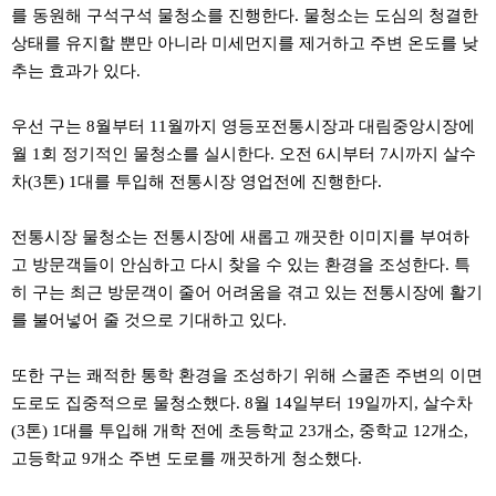
약
를 동원해 구석구석 물청소를 진행한다. 물청소는 도심의 청결한
국
상태를 유지할 뿐만 아니라 미세먼지를 제거하고 주변 온도를 낮
임
심
추는 효과가 있다.
중
절
우선 구는 8월부터 11월까지 영등포전통시장과 대림중앙시장에
최
신
월 1회 정기적인 물청소를 실시한다. 오전 6시부터 7시까지 살수
토
차(3톤) 1대를 투입해 전통시장 영업전에 진행한다.
렌
트
사
전통시장 물청소는 전통시장에 새롭고 깨끗한 이미지를 부여하
이
트
고 방문객들이 안심하고 다시 찾을 수 있는 환경을 조성한다. 특
순
히 구는 최근 방문객이 줄어 어려움을 겪고 있는 전통시장에 활기
위
비
를 불어넣어 줄 것으로 기대하고 있다.
아
몰
웹
또한 구는 쾌적한 통학 환경을 조성하기 위해 스쿨존 주변의 이면
토
도로도 집중적으로 물청소했다. 8월 14일부터 19일까지, 살수차
끼
실
(3톤) 1대를 투입해 개학 전에 초등학교 23개소, 중학교 12개소,
시
고등학교 9개소 주변 도로를 깨끗하게 청소했다.
간
무