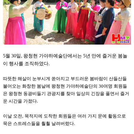
약
국
임
심
중
절
최
신
토
렌
트
5월 30일, 왕청현 가야하예술단에서는 5년 만에 즐거운 봄놀
사
이 행사를 조직하였다.
이
트
순
따뜻한 해살이 눈부시게 쏟아지고 부드러운 봄바람이 산들산들
위
비
불어오는 화창한 봄날에 왕청현 가야하예술단의 30여명 회원들
아
은 왕청현 동광비들기 관광지를 찾아 일상의 긴장을 풀면서 즐거
몰
웹
운 시간을 가졌다.
토
끼
실
이날 오전, 목적지에 도착한 회원들은 여러 가지 문예 활동으로
시
묵은 스트레스들을 훨훨 날려버렸다.
간
무