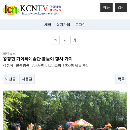
메뉴
검색
새글
회원가입
로그인
비
일반뉴스
아
왕청현 가야하예술단 봄놀이 행사 가져
탑-
시
작성자
한중방송
23-06-01 01:28
조회
1,950회
댓글
0건
알
리
이전글
다음글
목록
스
구
입
본문
미
프
진
후
기
미
프
진