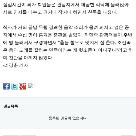
료
점심시간이 되자 회원들은 관광지에서 제공한 식탁에 둘러앉아
채
서로 인사를 나누고 권커니 작커니 하면서 친목을 다졌다.
팅
24
시
간
식사가 거의 끝날 무렵 경쾌한 음악 소리가 울려 퍼지고 넓은 공
대
지에서 수십 명이 흥겨운 춤판을 벌였다. 타민족 관광객들이 주변
출
에 빙 둘러서서 구경하면서 "춤을 참으로 멋지게 잘 춘다. 조선족
밍
키
은 춤과 노래를 잘하는 민족이라는 게 헛소문이 아니구나"라고 하
넷
며 찬탄을 아끼지 않았다.
갱
신
/리강춘 기자
통
영
만
남
찾
기
출
장
댓글목록
안
마
등록된 댓글이 없습니다.
비
아
센
터