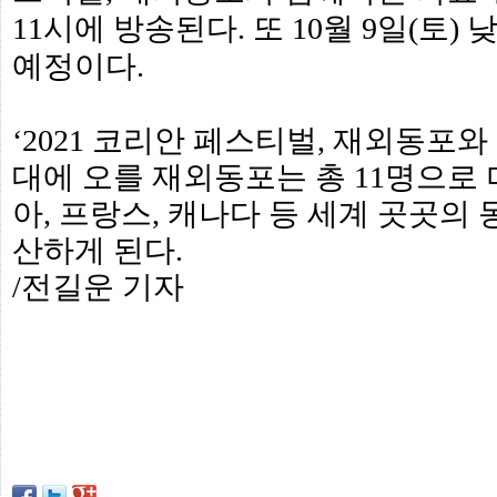
프
11시에 방송된다. 또 10월 9일(토)
진
약
예정이다.
국
임
심
중
‘2021 코리안 페스티벌, 재외동포와
절
최
대에 오를 재외동포는 총 11명으로 미
신
토
아, 프랑스, 캐나다 등 세계 곳곳의
렌
트
산하게 된다.
사
이
/전길운 기자
트
순
위
비
아
몰
웹
토
끼
실
시