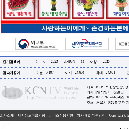
터
강
직
도
올
리
는
법
링
크
114
24
시
1
6
2023
UNION
11
2025
인기검색어
여행
간
대
9,107
24,601
24,601
접속자집계
오늘
어제
최대
출
대
출
제호 : KCNTV 한중방송, 
후
기사배열책임자 : 전길운
18
모
전화 : 02-2676-6966, 팩스 : 07
아
주소 : 서울시 영등포구 대림로
비
아
회사소개
개인정보취급방침
서비스이용약관
기사배열 기본방침
Copyright ©
탑-
프
릴