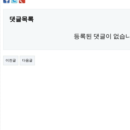
간
무
료
채
댓글목록
팅
24
시
등록된 댓글이 없습니
간
대
출
밍
키
넷
이전글
다음글
갱
신
통
영
만
남
찾
기
출
장
안
마
비
아