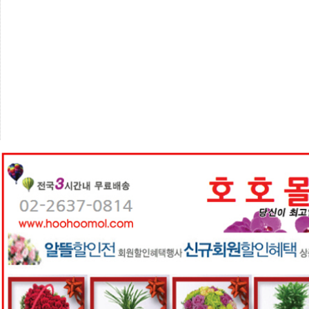
센
터
주
소
야
돔
클
럽
DOMCLUB
코
리
아
건
강
코
리
아
e
뉴
스
비
아
365
비
아
센