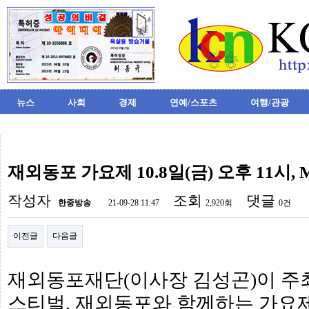
뉴스
사회
경제
연예/스포츠
여행/관광
비
아
탑-
재외동포 가요제 10.8일(금) 오후 11시,
시
알
작성자
조회
댓글
리
한중방송
21-09-28 11:47
2,920회
0건
스
구
입
이전글
다음글
미
프
진
재외동포재단(이사장 김성곤)이 주최하
후
기
스티벌, 재외동포와 함께하는 가요
미