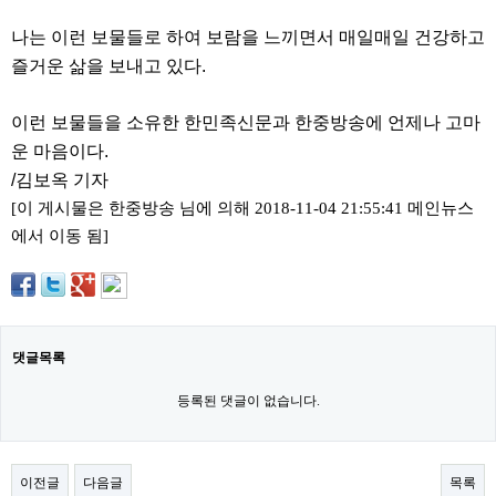
직
도
나는 이런 보물들로 하여 보람을 느끼면서 매일매일 건강하고
올
리
즐거운 삶을 보내고 있다.
는
법
링
이런 보물들을 소유한 한민족신문과 한중방송에 언제나 고마
크
운 마음이다.
114
24
/김보옥 기자
시
간
[이 게시물은 한중방송 님에 의해 2018-11-04 21:55:41 메인뉴스
대
에서 이동 됨]
출
대
출
후
18
모
아
댓글목록
비
아
등록된 댓글이 없습니다.
탑-
프
릴
리
이전글
다음글
목록
지