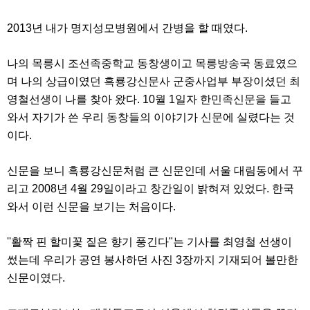
약
국
2013년 내가 명지성모병원에서 간병을 할 때였다.
임
심
중
나의 목릉시 조선족중학교 동창생이고 목릉방송국 동료였으
절
최
며 나의 상급이였던 흑룡강신문사 군중사업부 부장이셨던 최
신
영철선생이 나를 찾아 왔다. 10월 1일자 한민족신문을 들고
토
렌
와서 자기가 쓴 우리 동창들의 이야기가 신문에 실렸다는 것
트
이다.
사
이
트
신문을 보니 흑룡강신문처럼 큰 신문인데 서울 대림동에서 꾸
순
위
리고 2008년 4월 29일이라고 창간일이 밝혀져 있었다. 한국
비
와서 이런 신문을 보기는 처음이다.
아
몰
웹
''활짝 핀 할미꽃 짙은 향기 풍긴다"는 기사를 최영철 선생이
토
끼
썼는데 우리가 공연 봉사하던 사진 3장까지 기재되어 볼만한
실
신문이였다.
시
간
무