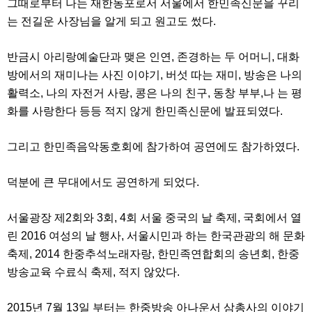
그때로부터 나는 재한동포로서 서울에서 한민족신문을 꾸리
료
채
는 전길운 사장님을 알게 되고 원고도 썼다.
팅
24
시
반금시 아리랑예술단과 맺은 인연, 존경하는 두 어머니, 대화
간
대
방에서의 재미나는 사진 이야기, 버섯 따는 재미, 방송은 나의
출
활력소, 나의 자전거 사랑, 콩은 나의 친구, 동창 부부,나 는 평
밍
키
화를 사랑한다 등등 적지 않게 한민족신문에 발표되였다.
넷
갱
신
그리고 한민족음악동호회에 참가하여 공연에도 참가하였다.
통
영
만
덕분에 큰 무대에서도 공연하게 되었다.
남
찾
기
서울광장 제2회와 3회, 4회 서울 중국의 날 축제, 국회에서 열
출
린 2016 여성의 날 행사, 서울시민과 하는 한국관광의 해 문화
장
안
축제, 2014 한중추석노래자랑, 한민족연합회의 송년회, 한중
마
방송교육 수료식 축제, 적지 않았다.
비
아
센
2015년 7월 13일 부터는 한중방송 아나운서 삼총사의 이야기
터