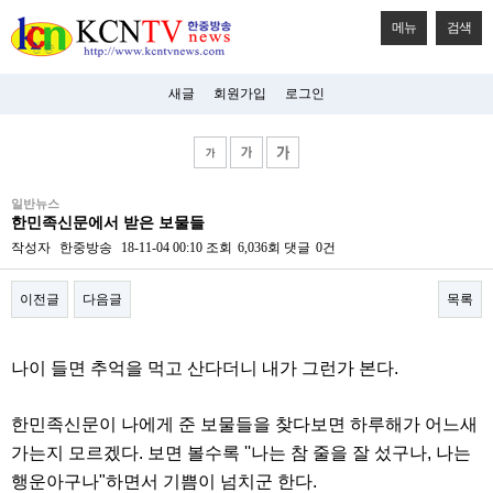
메뉴
검색
새글
회원가입
로그인
비
일반뉴스
아
한민족신문에서 받은 보물들
탑-
시
작성자
한중방송
18-11-04 00:10
조회
6,036회
댓글
0건
알
리
이전글
다음글
목록
스
구
입
본문
미
나이 들면 추억을 먹고 산다더니 내가 그런가 본다.
프
진
후
한민족신문이 나에게 준 보물들을 찾다보면 하루해가 어느새
기
미
가는지 모르겠다. 보면 볼수록 ''나는 참 줄을 잘 섰구나, 나는
프
행운아구나"하면서 기쁨이 넘치군 한다.
진