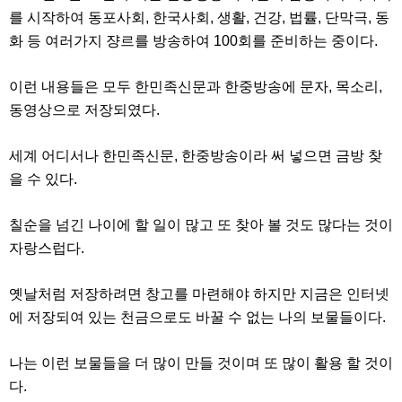
주
를 시작하여 동포사회, 한국사회, 생활, 건강, 법률, 단막극, 동
소
화 등 여러가지 쟝르를 방송하여 100회를 준비하는 중이다.
야
돔
클
이런 내용들은 모두 한민족신문과 한중방송에 문자, 목소리,
럽
DOMCLUB
동영상으로 저장되였다.
코
리
아
세계 어디서나 한민족신문, 한중방송이라 써 넣으면 금방 찾
건
을 수 있다.
강
코
리
칠순을 넘긴 나이에 할 일이 많고 또 찾아 볼 것도 많다는 것이
아
e
자랑스럽다.
뉴
스
비
옛날처럼 저장하려면 창고를 마련해야 하지만 지금은 인터넷
아
365
에 저장되여 있는 천금으로도 바꿀 수 없는 나의 보물들이다.
비
아
센
나는 이런 보물들을 더 많이 만들 것이며 또 많이 활용 할 것이
터
다.
강