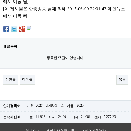
에서 이동 됨]
료
채
[이 게시물은 한중방송 님에 의해 2017-06-09 22:01:43 메인뉴스
팅
에서 이동 됨]
24
시
간
대
출
밍
키
댓글목록
넷
갱
등록된 댓글이 없습니다.
신
통
영
만
이전글
다음글
목록
남
찾
기
출
장
안
1
6
2023
UNION
11
2025
인기검색어
여행
마
비
14,923
24,601
24,601
5,277,234
접속자집계
오늘
어제
최대
전체
아
센
터
회사소개
개인정보취급방침
서비스이용약관