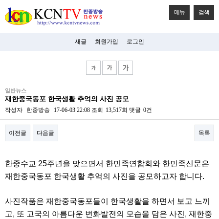
메뉴
검색
새글
회원가입
로그인
비
일반뉴스
아
재한중국동포 한국생활 추억의 사진 공모
탑-
시
작성자
한중방송
17-06-03 22:08
조회
13,517회
댓글
0건
알
리
이전글
다음글
목록
스
구
입
본문
미
한중수교 25주년을 맞으면서 한민족연합회와 한민족신문은
프
진
재한중국동포 한국생활 추억의 사진을 공모하고자 합니다.
후
기
미
사진작품은 재한중국동포들이 한국생활을 하면서 보고 느끼
프
고, 또 고국의 아름다운 변화발전의 모습을 담은 사진, 재한중
진