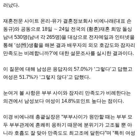
약
러났다.
국
임
심
재혼전문 사이트 온리-유가 결혼정보회사 비에나래(대표 손
중
동규)와 공동으로 18일 ∼ 24일 전국의 (황혼)재혼 희망 돌싱
절
최
남녀 530명(남녀 각 265명)을 대상으로 전자메일과 인터넷을
신
통해 ‘성(性)생활을 해본 결과 배우자의 외모 호감도와 잠자리
토
렌
만족도는 비례합니까?’에 대한 설문조사를 실시한 결과이다.
트
사
이
이 질문에 대해 남성은 응답자의 57.0%가 ‘그렇다’고 답했고
트
여성은 51.7%가 ‘그렇지 않다’고 답했다.
순
위
비
눈여겨 볼 사항은 부부 사이와 잠자리 만족도가 비례한다는
아
몰
의견에서 남성보다 여성이 14.8%포인트 높다는 점이다.
웹
토
끼
이경 비에나래 총괄실장은 “부부사이가 원만할 때는 부부 모
실
두 부부관계에 흔쾌히 응하기 때문에 분위기가 고조될 뿐 아
시
간
니라 호흡도 잘 맞아 만족도도 최고조에 달한다”며 “특히 여성
무