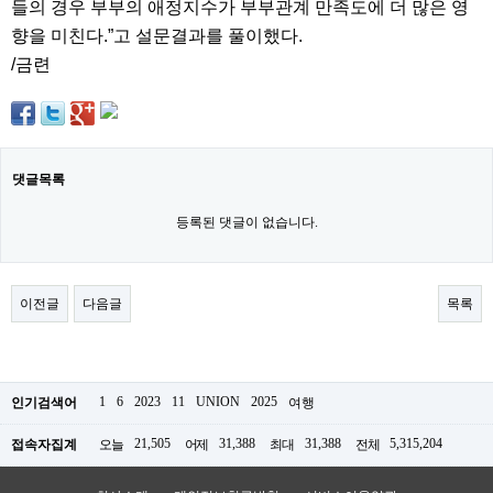
들의 경우 부부의 애정지수가 부부관계 만족도에 더 많은 영
료
채
향을 미친다.”고 설문결과를 풀이했다.
팅
24
/금련
시
간
대
출
밍
키
댓글목록
넷
갱
등록된 댓글이 없습니다.
신
통
영
만
남
이전글
다음글
목록
찾
기
출
장
안
1
6
2023
11
UNION
2025
인기검색어
여행
마
비
21,505
31,388
31,388
5,315,204
접속자집계
오늘
어제
최대
전체
아
센
터