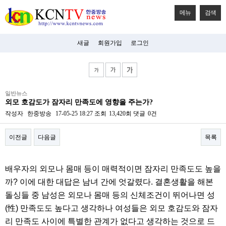
메뉴
검색
새글
회원가입
로그인
비
일반뉴스
아
외모 호감도가 잠자리 만족도에 영향을 주는가?
탑-
시
작성자
한중방송
17-05-25 18:27
조회
13,420회
댓글
0건
알
리
이전글
다음글
목록
스
구
입
본문
미
배우자의 외모나 몸매 등이 매력적이면 잠자리 만족도도 높을
프
진
까? 이에 대한 대답은 남녀 간에 엇갈렸다.
결혼생활을 해본
후
돌싱들 중 남성은 외모나 몸매 등의 신체조건이 뛰어나면 성
기
미
(性) 만족도도 높다고 생각하나 여성들은 외모 호감도와 잠자
프
리 만족도 사이에 특별한 관계가 없다고 생각하는 것으로 드
진