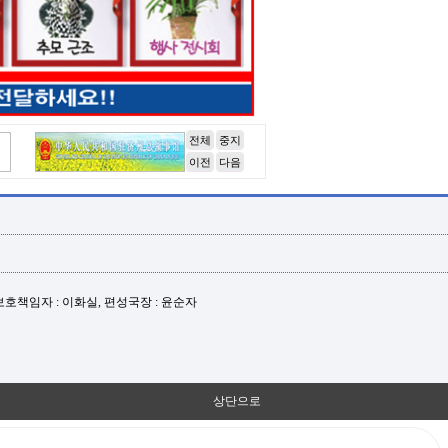
전체
중지
이전
다음
년보호책임자 : 이화실, 편성국장 : 윤순자
상단으로