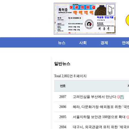
뉴스
사회
경제
연예
비
일반뉴스
아
탑-
시
Total 2,802건
8 페이지
알
리
번호
스
구
2697
고려인삼을 부산에서 만난다
입
미
2696
헤라, 다문화가정·해외동포 위한 ‘국
프
진
2695
서울지하철 보안관 188명으로 확대
후
기
2694
대구시, 외국관광객 유치 위한 ‘제국의
미