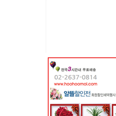
센
터
주
소
야
돔
클
럽
DOMCLUB
코
리
아
건
강
코
리
아
e
뉴
스
비
아
365
비
아
센