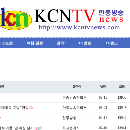
/스포츠
여행/관광
음악
TV방송
TV광고
제목
글쓴이
날짜
조회
한중방송편집부
09-15
13950
민대통합 포럼’ 연설
한중방송편집부
03-08
13947
한중방송
04-11
13944
 아이들’ 팬 미팅 실시
최고관리자
07-10
13941