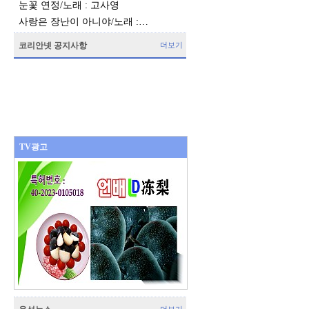
눈꽃 연정/노래 : 고사영
사랑은 장난이 아니야/노래 :…
코리안넷 공지사항
더보기
TV광고