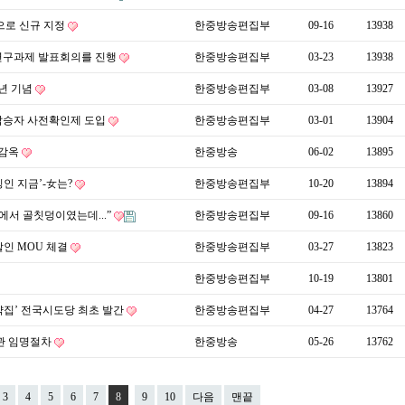
으로 신규 지정
한중방송편집부
09-16
13938
연구과제 발표회의를 진행
한중방송편집부
03-23
13938
년 기념
한중방송편집부
03-08
13927
 탑승자 사전확인제 도입
한중방송편집부
03-01
13904
하감옥
한중방송
06-02
13895
인 지금’-女는?
한중방송편집부
10-20
13894
에서 골칫덩이였는데...”
한중방송편집부
09-16
13860
할인 MOU 체결
한중방송편집부
03-27
13823
한중방송편집부
10-19
13801
집’ 전국시도당 최초 발간
한중방송편집부
04-27
13764
관 임명절차
한중방송
05-26
13762
3
4
5
6
7
8
9
10
다음
맨끝