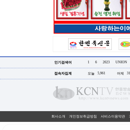
터
강
직
도
올
리
는
법
링
크
114
24
시
1
6
2023
UNION
인기검색어
간
대
5,961
31
접속자집계
오늘
어제
출
대
출
후
18
모
아
비
아
회사소개
개인정보취급방침
서비스이용약관
탑-
프
릴