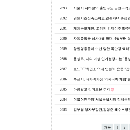
프
진
2693
서울시 지하철역 출입구도 금연구역
약
국
2692
녕안시조선족소학교,결손자녀 중점
임
심
2691
재외동포재단, 고려인 강제이주 80주
중
절
2690
자동출입국 심사 3월 확대, 4월부터
최
신
2689
항일영웅들이 수난 당한 목단강 액
토
렌
2688
돌싱男, 나의 이성 인기절정기는 ‘돌싱
트
사
2687
로드FC‘최연소 억대 연봉’이윤준 “집
이
트
2686
부산시, 다자녀가정 '키자니아 체험' 
순
위
2685
아름답고 감미로운 추억
비
아
2684
더불어민주당‘서울특별시당 정책공약
몰
웹
2683
김부겸 행자부장관,김영춘 해수부장
토
끼
실
시
처음
1
2