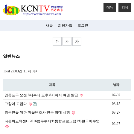
메뉴
검색
새글
회원가입
로그인
비
일반뉴스
아
탑-
시
Total 2,803건
11 페이지
알
리
스
제목
날짜
구
입
영등포구 오전 8시부터 오후 8시까지 여권 발급
07-07
미
프
고향아 고맙다
03-15
진
후
외국인을 위한 마을변호사 전국 확대 시행
03-27
기
다문화교육센터2016법무부사회통합프로그램1차한국어수업
미
02-27
프
진