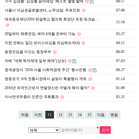
가수 김성봉 ‘김성봉 음악세상’ 베스트 앨범 발매
09-17
약
국
서울시 서남권글로벌센터, 노무상담, 무료진료
07-06
임
재외동포재단2016 한글학교 협의회 회장단 초청 워크숍…
심
11-16
중
절
29일부터 체류연장, 예약 4개월 전부터 가능
05-27
최
신
이런 전화는 일단 보이스피싱을 의심해보자(4)
04-11
토
렌
동창모임을 이끄는 동창부부
06-07
트
아베 "대북 독자제재 일부 해제"(상보)
07-03
사
이
청계광장서 ‘2016 서울 사회적경제 주간’ 행사진행
06-27
트
순
영등포구, 6개 전통시장에서 설맞이 특별행사 개최
01-14
위
2016년 외국인근로자 연말정산은 어떻게 해야 할까?
01-09
비
아
이낙연국무총리 인준안 국회통과
05-31
몰
웹
토
끼
처음
이전
11
12
13
14
15
다음
맨끝
실
시
간
무