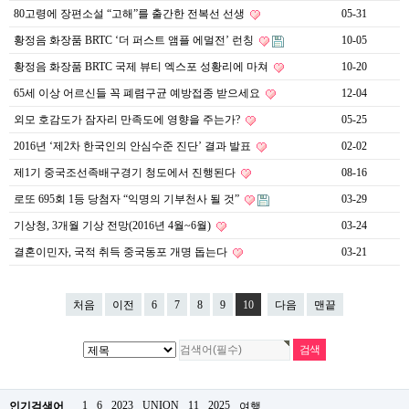
약
80고령에 장편소설 “고해”를 출간한 전복선 선생
05-31
국
황정음 화장품 BRTC ‘더 퍼스트 앰플 에멀전’ 런칭
10-05
임
심
황정음 화장품 BRTC 국제 뷰티 엑스포 성황리에 마쳐
10-20
중
절
65세 이상 어르신들 꼭 폐렴구균 예방접종 받으세요
12-04
최
신
외모 호감도가 잠자리 만족도에 영향을 주는가?
05-25
토
2016년 ‘제2차 한국인의 안심수준 진단’ 결과 발표
02-02
렌
트
제1기 중국조선족배구경기 청도에서 진행된다
08-16
사
이
로또 695회 1등 당첨자 “익명의 기부천사 될 것”
03-29
트
기상청, 3개월 기상 전망(2016년 4월~6월)
03-24
순
위
결혼이민자, 국적 취득 중국동포 개명 돕는다
03-21
비
아
몰
처음
이전
6
7
8
9
10
다음
맨끝
웹
토
끼
실
시
간
무
1
6
2023
UNION
11
2025
인기검색어
여행