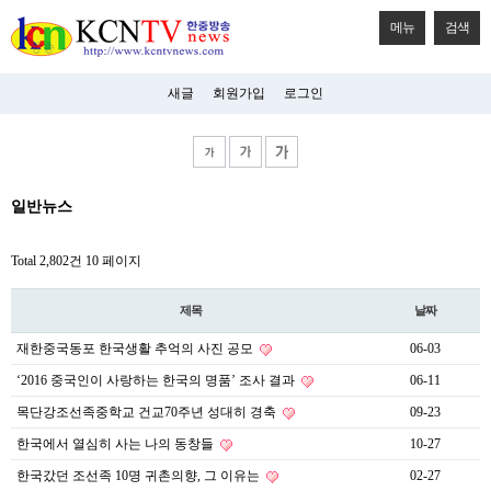
메뉴
검색
새글
회원가입
로그인
비
일반뉴스
아
탑-
시
Total 2,802건
10 페이지
알
리
스
제목
날짜
구
입
재한중국동포 한국생활 추억의 사진 공모
06-03
미
프
‘2016 중국인이 사랑하는 한국의 명품’ 조사 결과
06-11
진
후
목단강조선족중학교 건교70주년 성대히 경축
09-23
기
한국에서 열심히 사는 나의 동창들
10-27
미
프
한국갔던 조선족 10명 귀촌의향, 그 이유는
02-27
진