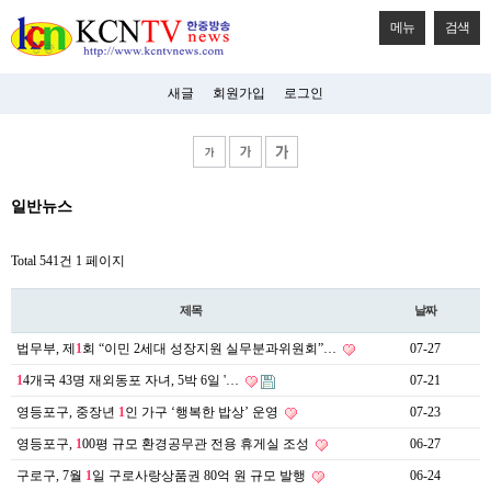
메뉴
검색
새글
회원가입
로그인
비
일반뉴스
아
탑-
시
Total 541건
1 페이지
알
리
스
제목
날짜
구
입
법무부, 제
1
회 “이민 2세대 성장지원 실무분과위원회”…
07-27
미
프
1
4개국 43명 재외동포 자녀, 5박 6일 '…
07-21
진
후
영등포구, 중장년
1
인 가구 ‘행복한 밥상’ 운영
07-23
기
영등포구,
1
00평 규모 환경공무관 전용 휴게실 조성
06-27
미
프
구로구, 7월
1
일 구로사랑상품권 80억 원 규모 발행
06-24
진