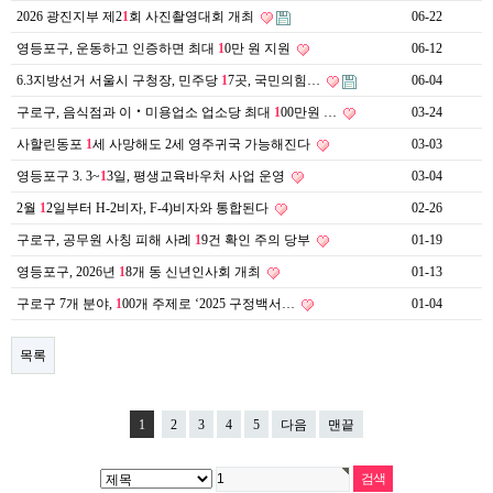
약
2026 광진지부 제2
1
회 사진촬영대회 개최
06-22
국
영등포구, 운동하고 인증하면 최대
1
0만 원 지원
06-12
임
심
6.3지방선거 서울시 구청장, 민주당
1
7곳, 국민의힘…
06-04
중
절
구로구, 음식점과 이‧미용업소 업소당 최대
1
00만원 …
03-24
최
신
사할린동포
1
세 사망해도 2세 영주귀국 가능해진다
03-03
토
영등포구 3. 3~
1
3일, 평생교육바우처 사업 운영
03-04
렌
트
2월
1
2일부터 H-2비자, F-4)비자와 통합된다
02-26
사
이
구로구, 공무원 사칭 피해 사례
1
9건 확인 주의 당부
01-19
트
영등포구, 2026년
1
8개 동 신년인사회 개최
01-13
순
위
구로구 7개 분야,
1
00개 주제로 ‘2025 구정백서…
01-04
비
아
몰
목록
웹
토
끼
실
1
2
3
4
5
다음
맨끝
시
간
무