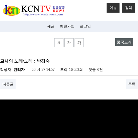
메뉴
검색
새글
회원가입
로그인
중국노래
비
아
교사의 노래/노래 : 박경숙
탑-
시
작성자
관리자
26-01-27 14:57
조회
16,652회
댓글
0건
알
리
스
다음글
목록
구
입
미
프
진
후
기
미
프
진