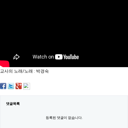
약
국
임
심
중
절
최
신
토
렌
트
사
이
트
교사의 노래/노래 : 박경숙
순
위
비
아
몰
웹
토
댓글목록
끼
실
시
등록된 댓글이 없습니다.
간
무