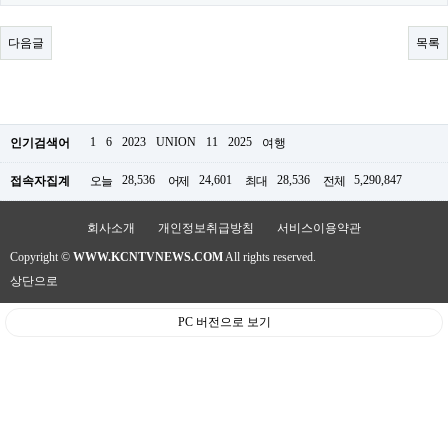
료
채
팅
다음글
목록
24
시
간
대
출
밍
1
6
2023
UNION
11
2025
인기검색어
여행
키
넷
28,536
24,601
28,536
5,290,847
접속자집계
오늘
어제
최대
전체
갱
신
통
회사소개
개인정보취급방침
서비스이용약관
영
Copyright ©
WWW.KCNTVNEWS.COM
All rights reserved.
만
남
상단으로
찾
기
PC 버전으로 보기
출
장
안
마
비
아
센
터