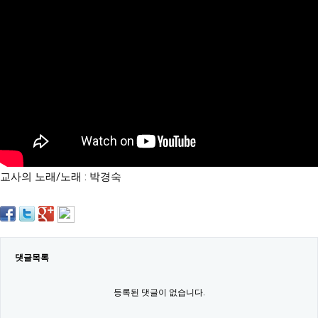
약
국
임
심
중
절
최
신
토
렌
트
사
이
트
교사의 노래/노래 : 박경숙
순
위
비
아
몰
웹
토
댓글목록
끼
실
시
등록된 댓글이 없습니다.
간
무