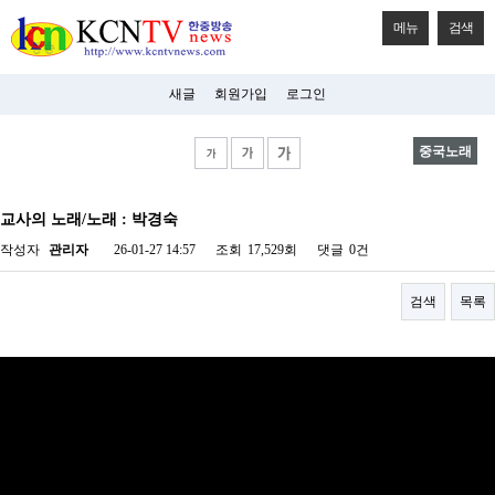
메뉴
검색
새글
회원가입
로그인
중국노래
비
아
교사의 노래/노래 : 박경숙
탑-
시
작성자
관리자
26-01-27 14:57
조회
17,529회
댓글
0건
알
리
스
검색
목록
구
입
미
프
진
후
기
미
프
진