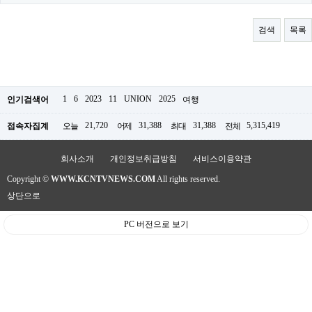
료
채
팅
검색
목록
24
시
간
대
출
밍
1
6
2023
11
UNION
2025
인기검색어
여행
키
넷
21,720
31,388
31,388
5,315,419
접속자집계
오늘
어제
최대
전체
갱
신
통
회사소개
개인정보취급방침
서비스이용약관
영
Copyright ©
WWW.KCNTVNEWS.COM
All rights reserved.
만
남
상단으로
찾
기
PC 버전으로 보기
출
장
안
마
비
아
센
터