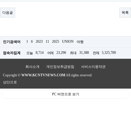
료
채
팅
다음글
목록
24
시
간
대
출
밍
1
6
2023
11
2025
UNION
인기검색어
여행
키
넷
8,714
23,296
31,388
5,325,709
접속자집계
오늘
어제
최대
전체
갱
신
통
회사소개
개인정보취급방침
서비스이용약관
영
Copyright ©
WWW.KCNTVNEWS.COM
All rights reserved.
만
남
상단으로
찾
기
PC 버전으로 보기
출
장
안
마
비
아
센
터