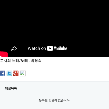
약
국
임
심
중
절
최
신
토
렌
트
사
이
트
교사의 노래/노래 : 박경숙
순
위
비
아
몰
웹
토
댓글목록
끼
실
시
등록된 댓글이 없습니다.
간
무