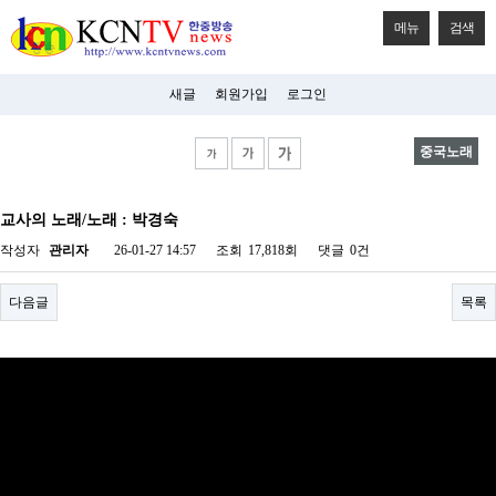
메뉴
검색
새글
회원가입
로그인
중국노래
비
아
교사의 노래/노래 : 박경숙
탑-
시
작성자
관리자
26-01-27 14:57
조회
17,818회
댓글
0건
알
리
스
다음글
목록
구
입
미
프
진
후
기
미
프
진