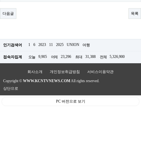
료
채
팅
다음글
목록
24
시
간
대
출
밍
1
6
2023
11
2025
UNION
인기검색어
여행
키
넷
9,905
23,296
31,388
5,326,900
접속자집계
오늘
어제
최대
전체
갱
신
통
회사소개
개인정보취급방침
서비스이용약관
영
Copyright ©
WWW.KCNTVNEWS.COM
All rights reserved.
만
남
상단으로
찾
기
PC 버전으로 보기
출
장
안
마
비
아
센
터