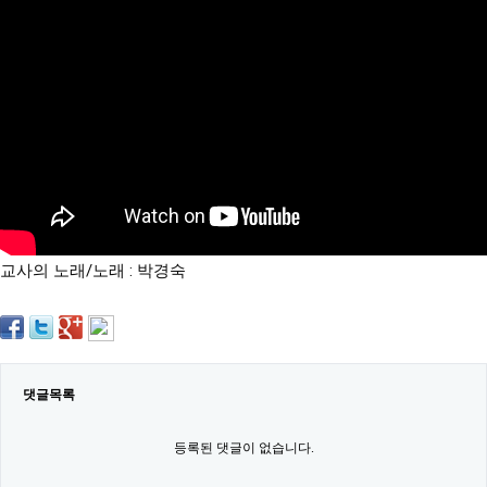
약
국
임
심
중
절
최
신
토
렌
트
사
이
트
교사의 노래/노래 : 박경숙
순
위
비
아
몰
웹
토
댓글목록
끼
실
시
등록된 댓글이 없습니다.
간
무