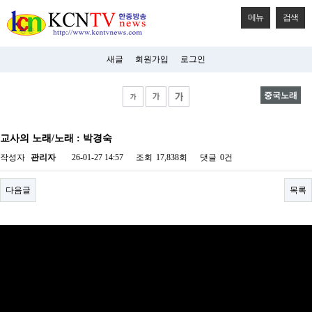
메뉴
검색
새글
회원가입
로그인
중국노래
비
아
교사의 노래/노래 : 박경숙
탑-
시
작성자
관리자
26-01-27 14:57
조회
17,838회
댓글
0건
알
리
스
다음글
목록
구
입
미
프
진
후
기
미
프
진