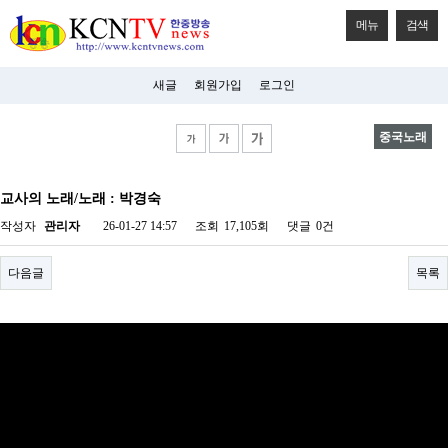
메뉴
검색
새글
회원가입
로그인
중국노래
비
아
교사의 노래/노래 : 박경숙
탑-
시
작성자
관리자
26-01-27 14:57
조회
17,105회
댓글
0건
알
리
스
다음글
목록
구
입
미
프
진
후
기
미
프
진