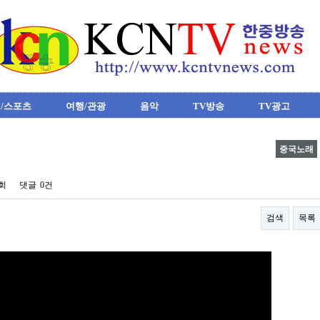
/스포츠
여행/관광
음악
TV방송
TV광고
중국노래
1회
댓글
0건
검색
목록