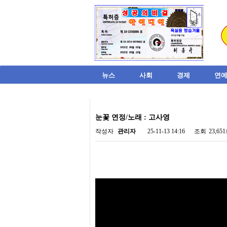
뉴스
사회
경제
연예
비
아
눈꽃 연정/노래 : 고사영
탑-
시
작성자
관리자
25-11-13 14:16
조회
23,65
알
리
스
구
입
미
프
진
후
기
미