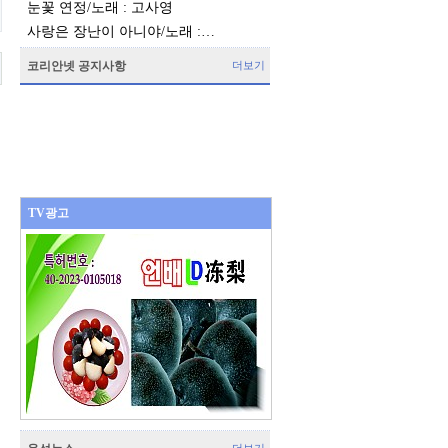
눈꽃 연정/노래 : 고사영
사랑은 장난이 아니야/노래 :…
코리안넷 공지사항
더보기
TV광고