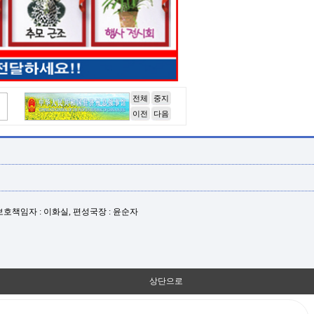
전체
중지
이전
다음
년보호책임자 : 이화실, 편성국장 : 윤순자
상단으로