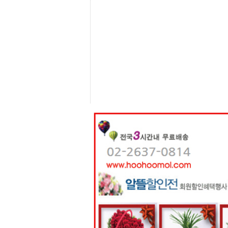
센
터
주
소
야
돔
클
럽
DOMCLUB
코
리
아
건
강
코
리
아
e
뉴
스
비
아
365
비
아
센