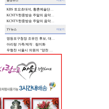
음성뉴스
더보기
KBS 토요초대석, 황혼예술단…
KCNTV한중방송 주말의 음악…
KCNTV한중방송 주말의 음악…
TV뉴스
더보기
영등포구청장 조유진 후보, 대…
아리랑 가족/제작 : 림미화
우형찬 서울시 의원의 “양천 …