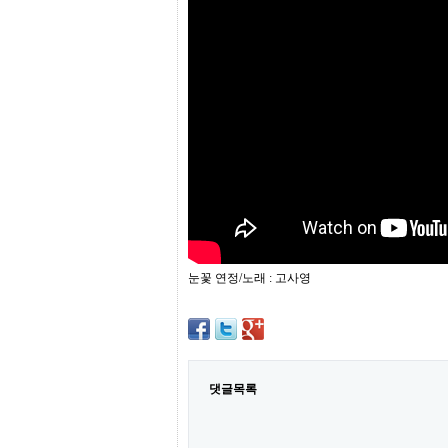
프
진
약
국
임
심
중
절
최
신
토
렌
트
사
이
트
눈꽃 연정/노래 : 고사영
순
위
비
아
몰
웹
토
댓글목록
끼
실
시