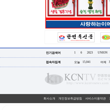
터
강
직
도
올
리
는
법
링
크
114
24
시
1
6
2023
UNION
인기검색어
간
대
15,041
접속자집계
오늘
어제
출
대
출
후
18
모
아
비
아
회사소개
개인정보취급방침
서비스이용약관
탑-
프
릴