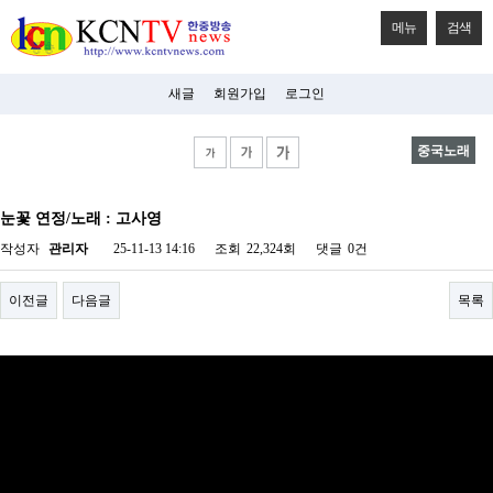
메뉴
검색
새글
회원가입
로그인
중국노래
비
아
눈꽃 연정/노래 : 고사영
탑-
시
작성자
관리자
25-11-13 14:16
조회
22,324회
댓글
0건
알
리
스
이전글
다음글
목록
구
입
미
프
진
후
기
미
프
진