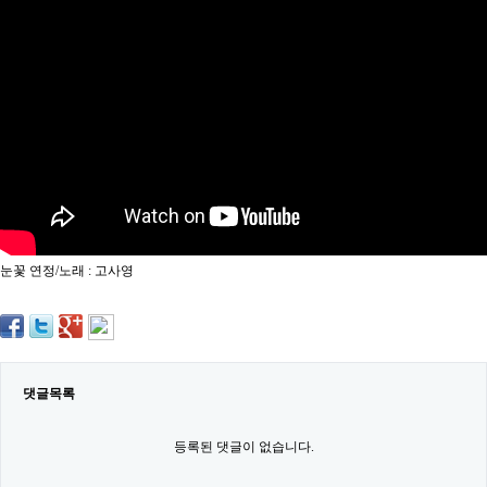
약
국
임
심
중
절
최
신
토
렌
트
사
이
트
눈꽃 연정/노래 : 고사영
순
위
비
아
몰
웹
토
댓글목록
끼
실
시
등록된 댓글이 없습니다.
간
무