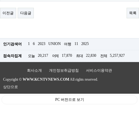
료
채
팅
이전글
다음글
목록
24
시
간
대
출
밍
1
6
2023
UNION
11
2025
인기검색어
여행
키
넷
20,217
17,870
22,830
5,257,927
접속자집계
오늘
어제
최대
전체
갱
신
통
회사소개
개인정보취급방침
서비스이용약관
영
Copyright ©
WWW.KCNTVNEWS.COM
All rights reserved.
만
남
상단으로
찾
기
PC 버전으로 보기
출
장
안
마
비
아
센
터