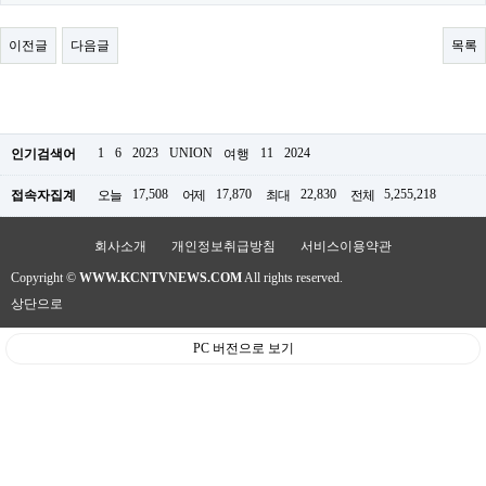
료
채
팅
이전글
다음글
목록
24
시
간
대
출
밍
1
6
2023
UNION
11
2024
인기검색어
여행
키
넷
17,508
17,870
22,830
5,255,218
접속자집계
오늘
어제
최대
전체
갱
신
통
회사소개
개인정보취급방침
서비스이용약관
영
Copyright ©
WWW.KCNTVNEWS.COM
All rights reserved.
만
남
상단으로
찾
기
PC 버전으로 보기
출
장
안
마
비
아
센
터