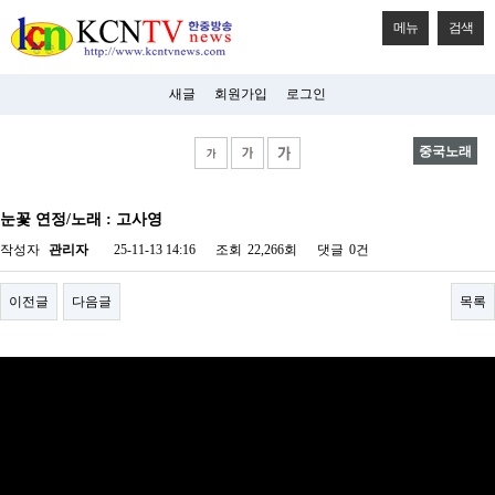
메뉴
검색
새글
회원가입
로그인
중국노래
비
아
눈꽃 연정/노래 : 고사영
탑-
시
작성자
관리자
25-11-13 14:16
조회
22,266회
댓글
0건
알
리
스
이전글
다음글
목록
구
입
미
프
진
후
기
미
프
진