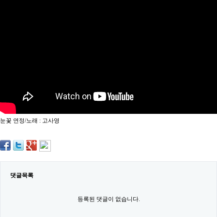
약
국
임
심
중
절
최
신
토
렌
트
사
이
트
눈꽃 연정/노래 : 고사영
순
위
비
아
몰
웹
토
댓글목록
끼
실
시
등록된 댓글이 없습니다.
간
무