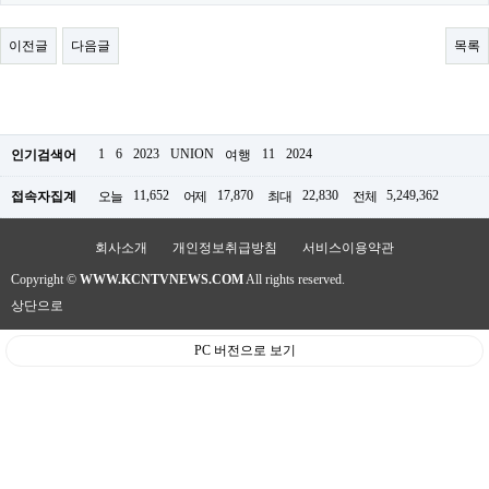
료
채
팅
이전글
다음글
목록
24
시
간
대
출
밍
1
6
2023
UNION
11
2024
인기검색어
여행
키
넷
11,652
17,870
22,830
5,249,362
접속자집계
오늘
어제
최대
전체
갱
신
통
회사소개
개인정보취급방침
서비스이용약관
영
Copyright ©
WWW.KCNTVNEWS.COM
All rights reserved.
만
남
상단으로
찾
기
PC 버전으로 보기
출
장
안
마
비
아
센
터