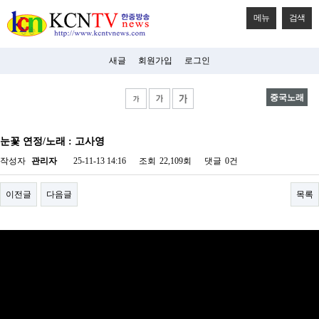
메뉴
검색
새글
회원가입
로그인
중국노래
비
아
눈꽃 연정/노래 : 고사영
탑-
시
작성자
관리자
25-11-13 14:16
조회
22,109회
댓글
0건
알
리
스
이전글
다음글
목록
구
입
미
프
진
후
기
미
프
진