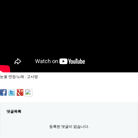
약
국
임
심
중
절
최
신
토
렌
트
사
이
트
눈꽃 연정/노래 : 고사영
순
위
비
아
몰
웹
토
댓글목록
끼
실
시
등록된 댓글이 없습니다.
간
무