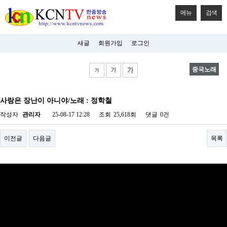
메뉴
검색
새글
회원가입
로그인
중국노래
비
아
사랑은 장난이 아니야/노래 : 정학철
탑-
시
작성자
관리자
25-08-17 12:28
조회
25,618회
댓글
0건
알
리
스
이전글
다음글
목록
구
입
미
프
진
후
기
미
프
진