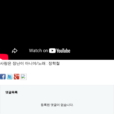
약
국
임
심
중
절
최
신
토
렌
트
사
이
트
사랑은 장난이 아니야/노래 : 정학철
순
위
비
아
몰
웹
토
댓글목록
끼
실
시
등록된 댓글이 없습니다.
간
무