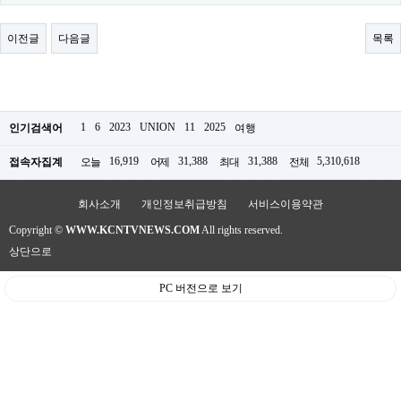
료
채
팅
이전글
다음글
목록
24
시
간
대
출
밍
1
6
2023
UNION
11
2025
인기검색어
여행
키
넷
16,919
31,388
31,388
5,310,618
접속자집계
오늘
어제
최대
전체
갱
신
통
회사소개
개인정보취급방침
서비스이용약관
영
Copyright ©
WWW.KCNTVNEWS.COM
All rights reserved.
만
남
상단으로
찾
기
PC 버전으로 보기
출
장
안
마
비
아
센
터