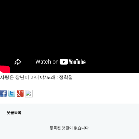
약
국
임
심
중
절
최
신
토
렌
트
사
이
트
사랑은 장난이 아니야/노래 : 정학철
순
위
비
아
몰
웹
토
댓글목록
끼
실
시
등록된 댓글이 없습니다.
간
무