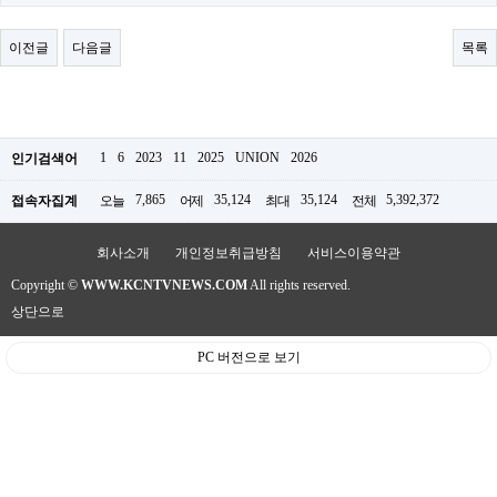
료
채
팅
이전글
다음글
목록
24
시
간
대
출
밍
1
6
2023
11
2025
UNION
2026
인기검색어
키
넷
7,865
35,124
35,124
5,392,372
접속자집계
오늘
어제
최대
전체
갱
신
통
회사소개
개인정보취급방침
서비스이용약관
영
Copyright ©
WWW.KCNTVNEWS.COM
All rights reserved.
만
남
상단으로
찾
기
PC 버전으로 보기
출
장
안
마
비
아
센
터