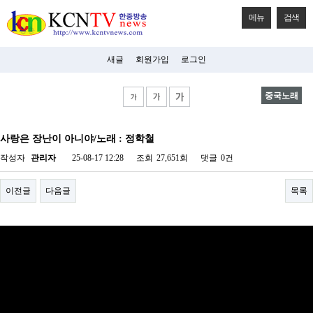
메뉴
검색
새글
회원가입
로그인
중국노래
비
아
사랑은 장난이 아니야/노래 : 정학철
탑-
시
작성자
관리자
25-08-17 12:28
조회
27,651회
댓글
0건
알
리
스
이전글
다음글
목록
구
입
미
프
진
후
기
미
프
진