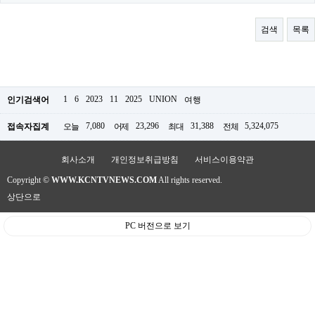
료
채
팅
검색
목록
24
시
간
대
출
밍
1
6
2023
11
2025
UNION
인기검색어
여행
키
넷
7,080
23,296
31,388
5,324,075
접속자집계
오늘
어제
최대
전체
갱
신
통
회사소개
개인정보취급방침
서비스이용약관
영
Copyright ©
WWW.KCNTVNEWS.COM
All rights reserved.
만
남
상단으로
찾
기
PC 버전으로 보기
출
장
안
마
비
아
센
터