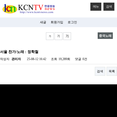
메뉴
검색
새글
회원가입
로그인
중국노래
비
아
서울 찬가/노래 : 정학철
탑-
시
작성자
관리자
25-08-12 16:42
조회
19,289회
댓글
0건
알
리
스
검색
목록
구
입
미
프
진
후
기
미
프
진