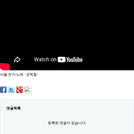
약
국
임
심
중
절
최
신
토
렌
트
사
이
트
서울 찬가/노래 : 정학철
순
위
비
아
몰
웹
토
댓글목록
끼
실
시
등록된 댓글이 없습니다.
간
무