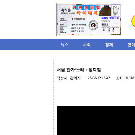
뉴스
사회
경제
연예
비
아
서울 찬가/노래 : 정학철
탑-
시
작성자
관리자
25-08-12 16:42
조회
18,81
알
리
스
구
입
미
프
진
후
기
미