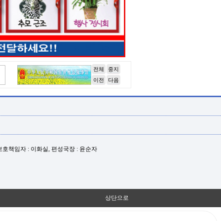
전체
중지
이전
다음
년보호책임자 : 이화실, 편성국장 : 윤순자
상단으로