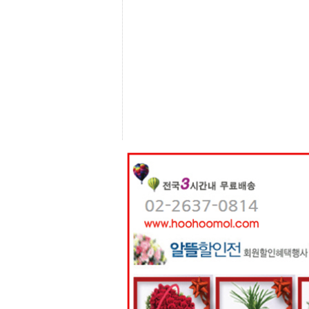
센
터
주
소
야
돔
클
럽
DOMCLUB
코
리
아
건
강
코
리
아
e
뉴
스
비
아
365
비
아
센