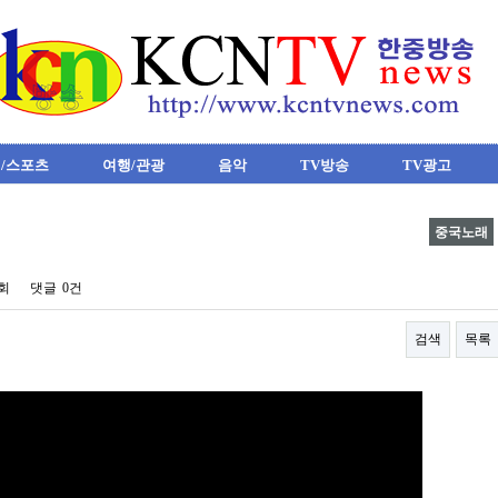
/스포츠
여행/관광
음악
TV방송
TV광고
중국노래
8회
댓글
0건
검색
목록