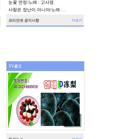
눈꽃 연정/노래 : 고사영
사랑은 장난이 아니야/노래 :…
코리안넷 공지사항
더보기
TV광고