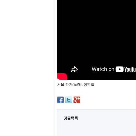
프
진
약
국
임
심
중
절
최
신
토
렌
트
사
이
트
서울 찬가/노래 : 정학철
순
위
비
아
몰
웹
토
댓글목록
끼
실
시