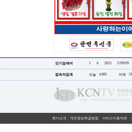
터
강
직
도
올
리
는
법
링
크
114
24
시
1
6
2023
UNION
인기검색어
간
대
4,985
31
접속자집계
오늘
어제
출
대
출
후
18
모
아
비
아
회사소개
개인정보취급방침
서비스이용약관
탑-
프
릴