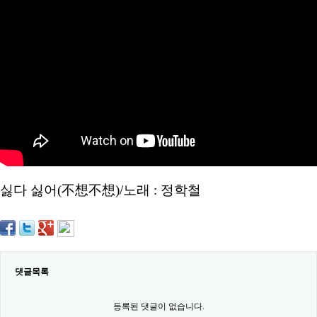
약
국
임
심
중
절
최
신
토
렌
트
사
이
트
순
싫다 싫어(不想不想)/노래 : 정학철
위
비
아
몰
웹
토
끼
댓글목록
실
시
간
등록된 댓글이 없습니다.
무