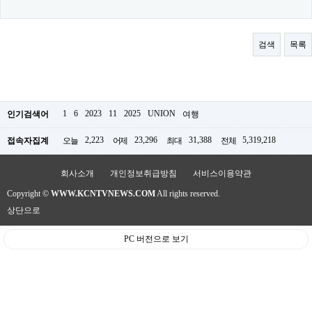
료
채
팅
24
검색
목록
시
간
대
출
밍
키
1
6
2023
11
2025
UNION
인기검색어
여행
넷
갱
2,223
23,296
31,388
5,319,218
접속자집계
오늘
어제
최대
전체
신
통
영
회사소개
개인정보취급방침
서비스이용약관
만
남
Copyright ©
WWW.KCNTVNEWS.COM
All rights reserved.
찾
상단으로
기
출
PC 버전으로 보기
장
안
마
비
아
센
터