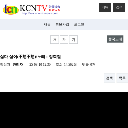
메뉴
검색
새글
회원가입
로그인
중국노래
비
아
싫다 싫어(不想不想)/노래 : 정학철
탑-
시
작성자
관리자
25-08-10 12:30
조회
14,562회
댓글
0건
알
리
스
검색
목록
구
입
미
프
진
후
기
미
프
진