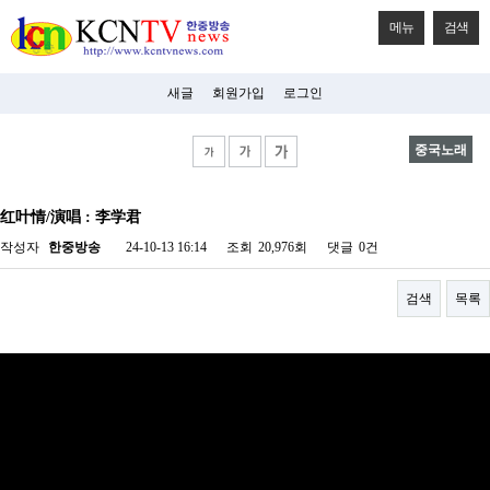
메뉴
검색
새글
회원가입
로그인
중국노래
비
아
红叶情/演唱 : 李学君
탑-
시
작성자
한중방송
24-10-13 16:14
조회
20,976회
댓글
0건
알
리
스
검색
목록
구
입
미
프
진
후
기
미
프
진