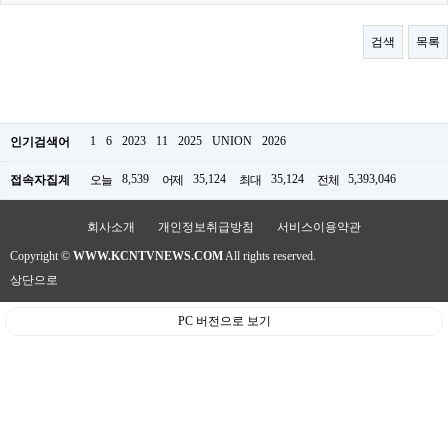
료
채
팅
검색
목록
24
시
간
대
출
밍
1
6
2023
11
2025
UNION
2026
인기검색어
키
넷
8,539
35,124
35,124
5,393,046
접속자집계
오늘
어제
최대
전체
갱
신
통
회사소개
개인정보취급방침
서비스이용약관
영
Copyright ©
WWW.KCNTVNEWS.COM
All rights reserved.
만
남
상단으로
찾
기
PC 버전으로 보기
출
장
안
마
비
아
센
터