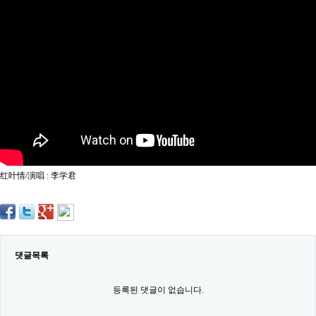
약
국
임
심
중
절
최
신
토
렌
트
사
이
트
红叶情/演唱 : 李学君
순
위
비
아
몰
웹
토
댓글목록
끼
실
시
등록된 댓글이 없습니다.
간
무