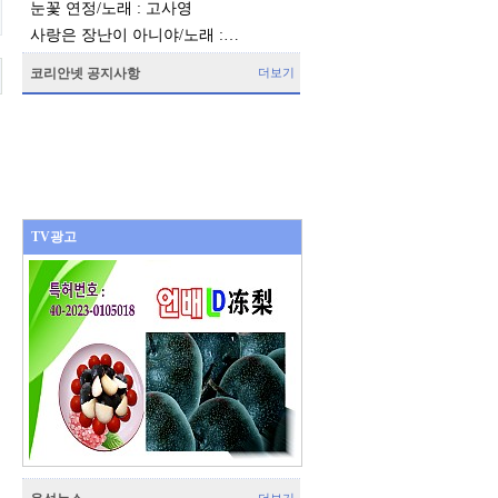
눈꽃 연정/노래 : 고사영
사랑은 장난이 아니야/노래 :…
코리안넷 공지사항
더보기
TV광고