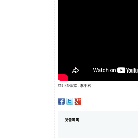
프
진
약
국
임
심
중
절
최
신
토
렌
트
사
이
트
红叶情/演唱 : 李学君
순
위
비
아
몰
웹
토
댓글목록
끼
실
시