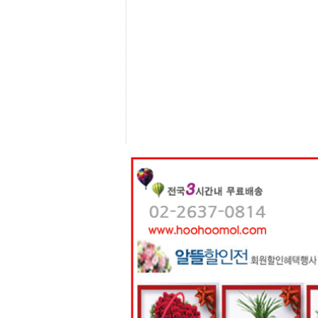
센
터
주
소
야
돔
클
럽
DOMCLUB
코
리
아
건
강
코
리
아
e
뉴
스
비
아
365
비
아
센