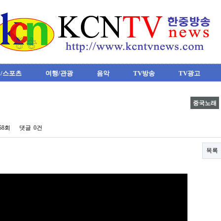
/스포츠
여행/관광
음악
TV방송
TV광고
중국노래
758회
댓글
0건
목록