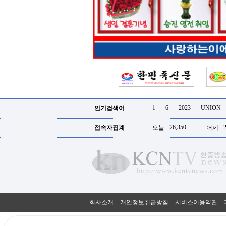
터
강
직
도
올
리
는
법
링
크
114
24
시
1
6
2023
UNION
인기검색어
간
대
26,350
접속자집계
오늘
어제
출
대
출
후
18
모
아
비
아
회사소개
개인정보취급방침
서비스이용약관
탑-
프
릴