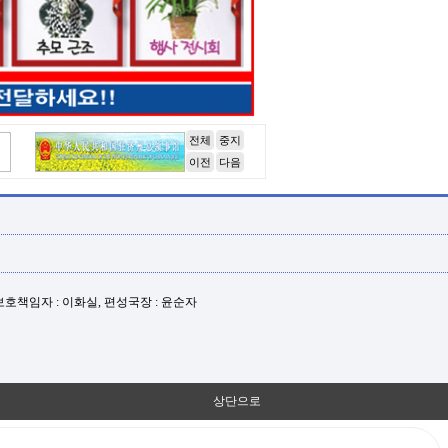
전체
중지
이전
다음
년보호책임자 : 이화실, 편성국장 : 윤순자
상단으로