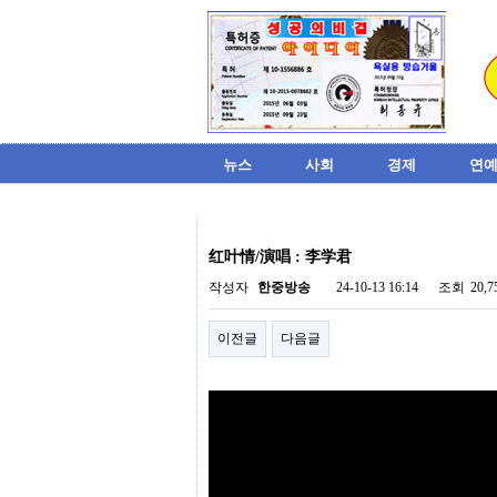
뉴스
사회
경제
연예
비
아
红叶情/演唱 : 李学君
탑-
시
작성자
한중방송
24-10-13 16:14
조회
20,
알
리
이전글
다음글
스
구
입
미
프
진
후
기
미