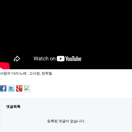
약
국
임
심
중
절
최
신
토
렌
트
사
이
트
사랑의 다리/노래 : 고사영, 정학철
순
위
비
아
몰
웹
토
댓글목록
끼
실
시
등록된 댓글이 없습니다.
간
무