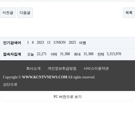
료
채
팅
이전글
다음글
목록
24
시
간
대
출
밍
1
6
2023
11
UNION
2025
인기검색어
여행
키
넷
22,271
31,388
31,388
5,315,970
접속자집계
오늘
어제
최대
전체
갱
신
통
회사소개
개인정보취급방침
서비스이용약관
영
Copyright ©
WWW.KCNTVNEWS.COM
All rights reserved.
만
남
상단으로
찾
기
PC 버전으로 보기
출
장
안
마
비
아
센
터