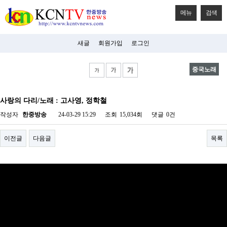
메뉴
검색
새글
회원가입
로그인
중국노래
비
아
사랑의 다리/노래 : 고사영, 정학철
탑-
시
작성자
한중방송
24-03-29 15:29
조회
15,034회
댓글
0건
알
리
스
이전글
다음글
목록
구
입
미
프
진
후
기
미
프
진