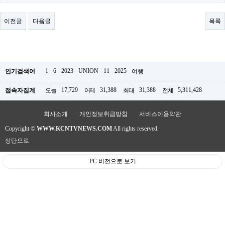
료
채
팅
이전글
다음글
목록
24
시
간
대
출
밍
1
6
2023
UNION
11
2025
인기검색어
여행
키
넷
17,729
31,388
31,388
5,311,428
접속자집계
오늘
어제
최대
전체
갱
신
통
회사소개
개인정보취급방침
서비스이용약관
영
Copyright ©
WWW.KCNTVNEWS.COM
All rights reserved.
만
남
상단으로
찾
기
PC 버전으로 보기
출
장
안
마
비
아
센
터