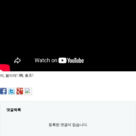
약
국
임
심
중
절
최
신
토
렌
트
사
이
트
아, 봄이여! /啊, 春天!
순
위
비
아
몰
웹
토
댓글목록
끼
실
시
등록된 댓글이 없습니다.
간
무