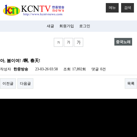
메뉴
검색
새글
회원가입
로그인
중국노래
비
아
아, 봄이여! /啊, 春天!
탑-
시
작성자
한중방송
23-03-26 03:58
조회
17,892회
댓글
0건
알
리
스
이전글
다음글
목록
구
입
미
프
진
후
기
미
프
진