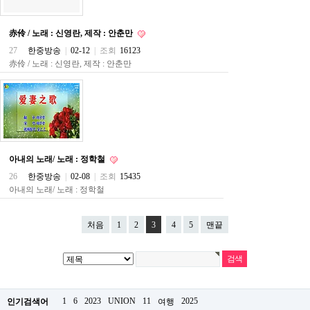
파
란
출
赤伶 / 노래 : 신영란, 제작 : 안춘만
장
27
한중방송
|
02-12
|
조회
16123
마
赤伶 / 노래 : 신영란, 제작 : 안춘만
사
지
우
즐
성
무
료
만
아내의 노래/ 노래 : 정학철
남
어
26
한중방송
|
02-08
|
조회
15435
플
아내의 노래/ 노래 : 정학철
미
프
진
처음
1
2
3
4
5
맨끝
약
국
하
혈
유
1
6
2023
UNION
11
2025
머
인기검색어
여행