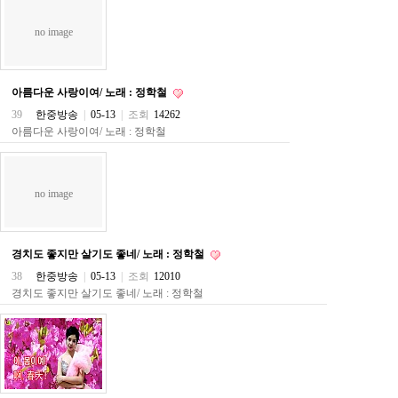
약
국
no image
임
심
중
절
아름다운 사랑이여/ 노래 : 정학철
최
39
한중방송
|
05-13
|
조회
14262
신
토
아름다운 사랑이여/ 노래 : 정학철
렌
트
사
이
no image
트
순
위
비
경치도 좋지만 살기도 좋네/ 노래 : 정학철
아
38
한중방송
|
05-13
|
조회
12010
몰
경치도 좋지만 살기도 좋네/ 노래 : 정학철
웹
토
끼
실
시
간
무