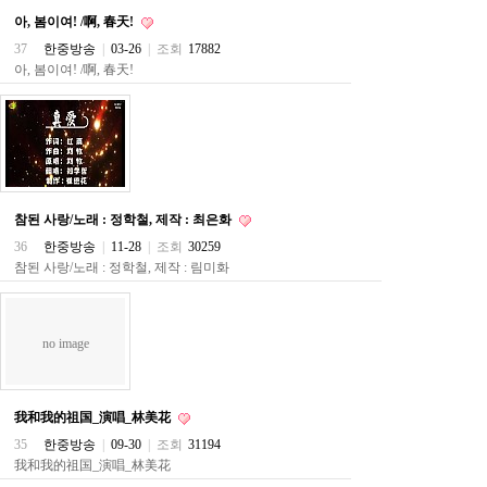
료
아, 봄이여! /啊, 春天!
채
팅
37
한중방송
|
03-26
|
조회
17882
24
아, 봄이여! /啊, 春天!
시
간
대
출
밍
키
넷
갱
참된 사랑/노래 : 정학철, 제작 : 최은화
신
통
36
한중방송
|
11-28
|
조회
30259
영
참된 사랑/노래 : 정학철, 제작 : 림미화
만
남
찾
기
no image
출
장
안
마
我和我的祖国_演唱_林美花
비
35
한중방송
|
09-30
|
조회
31194
아
我和我的祖国_演唱_林美花
센
터