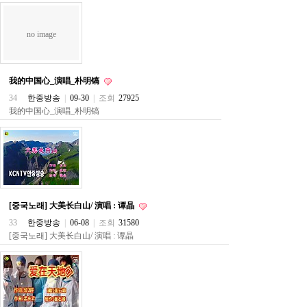
주
소
야
no image
돔
클
럽
DOMCLUB
我的中国心_演唱_朴明镐
코
34
한중방송
|
09-30
|
조회
27925
리
我的中国心_演唱_朴明镐
아
건
강
코
리
아
e
뉴
스
[중국노래] 大美长白山/ 演唱 : 谭晶
비
33
한중방송
|
06-08
|
조회
31580
아
[중국노래] 大美长白山/ 演唱 : 谭晶
365
비
아
센
터
강