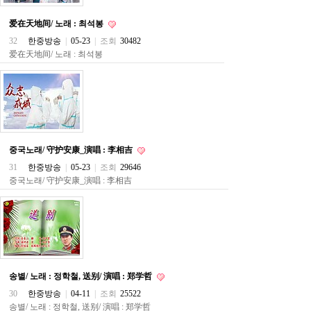
직
도
爱在天地间/ 노래 : 최석봉
올
리
32
한중방송
|
05-23
|
조회
30482
는
爱在天地间/ 노래 : 최석봉
법
링
크
114
24
시
간
대
중국노래/ 守护安康_演唱 : 李相吉
출
대
31
한중방송
|
05-23
|
조회
29646
출
중국노래/ 守护安康_演唱 : 李相吉
후
18
모
아
비
아
탑-
프
송별/ 노래 : 정학철, 送别/ 演唱 : 郑学哲
릴
리
30
한중방송
|
04-11
|
조회
25522
지
송별/ 노래 : 정학철, 送别/ 演唱 : 郑学哲