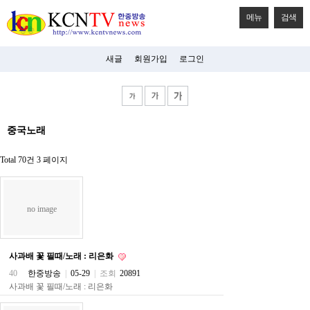
메뉴
검색
새글
회원가입
로그인
비
중국노래
아
탑-
시
Total 70건
3 페이지
알
리
스
구
no image
입
미
프
진
사과배 꽃 필때/노래 : 리은화
후
기
40
한중방송
|
05-29
|
조회
20891
미
사과배 꽃 필때/노래 : 리은화
프
진