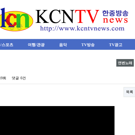
/스포츠
여행/관광
음악
TV방송
TV광고
연변노래
819회
댓글
0건
목록