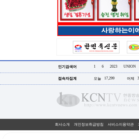
터
강
직
도
올
리
는
법
링
크
114
24
시
1
6
2023
UNION
인기검색어
간
대
17,299
접속자집계
오늘
어제
출
대
출
후
18
모
아
비
아
회사소개
개인정보취급방침
서비스이용약관
탑-
프
릴