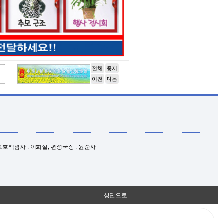
전체
중지
이전
다음
년보호책임자 : 이화실, 편성국장 : 윤순자
상단으로