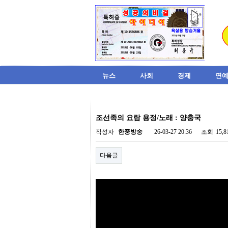
뉴스
사회
경제
연예
비
아
조선족의 요람 용정/노래 : 양충국
탑-
시
작성자
한중방송
26-03-27 20:36
조회
15,
알
리
다음글
스
구
입
미
프
진
후
기
미