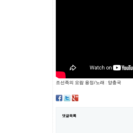
프
진
약
국
임
심
중
절
최
신
토
렌
트
사
이
트
조선족의 요람 용정/노래 : 양충국
순
위
비
아
몰
웹
토
댓글목록
끼
실
시