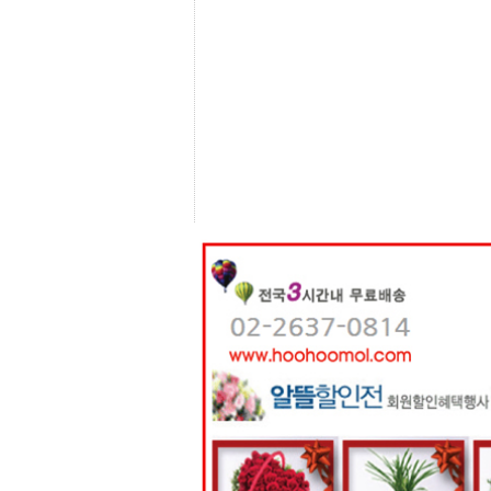
센
터
주
소
야
돔
클
럽
DOMCLUB
코
리
아
건
강
코
리
아
e
뉴
스
비
아
365
비
아
센