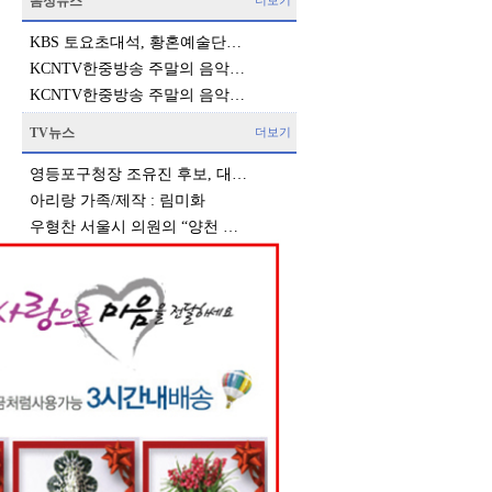
음성뉴스
더보기
KBS 토요초대석, 황혼예술단…
KCNTV한중방송 주말의 음악…
KCNTV한중방송 주말의 음악…
TV뉴스
더보기
영등포구청장 조유진 후보, 대…
아리랑 가족/제작 : 림미화
우형찬 서울시 의원의 “양천 …