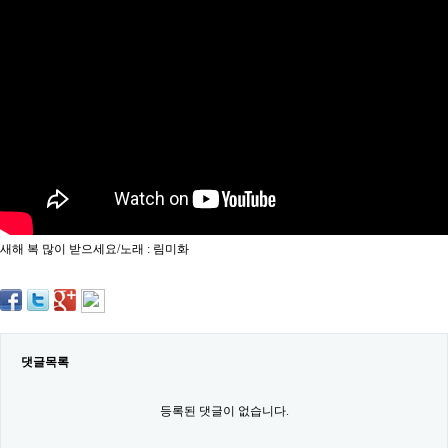
약
국
임
심
중
절
최
신
토
렌
트
사
이
트
새해 복 많이 받으세요/노래 : 림미화
순
위
비
아
몰
웹
토
댓글목록
끼
실
시
등록된 댓글이 없습니다.
간
무