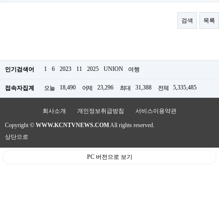
료
채
팅
검색
목록
24
시
간
대
출
밍
1
6
2023
11
2025
UNION
인기검색어
여행
키
넷
18,490
23,296
31,388
5,335,485
접속자집계
오늘
어제
최대
전체
갱
신
통
회사소개
개인정보취급방침
서비스이용약관
영
Copyright ©
WWW.KCNTVNEWS.COM
All rights reserved.
만
남
상단으로
찾
기
PC 버전으로 보기
출
장
안
마
비
아
센
터