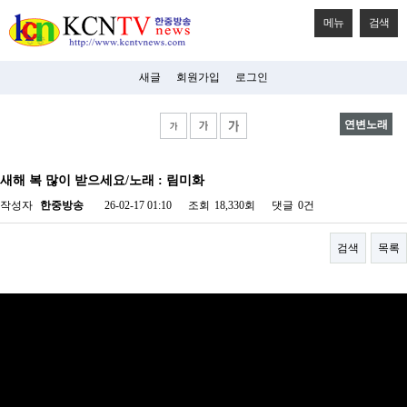
메뉴
검색
새글
회원가입
로그인
연변노래
비
아
새해 복 많이 받으세요/노래 : 림미화
탑-
시
작성자
한중방송
26-02-17 01:10
조회
18,330회
댓글
0건
알
리
스
검색
목록
구
입
미
프
진
후
기
미
프
진