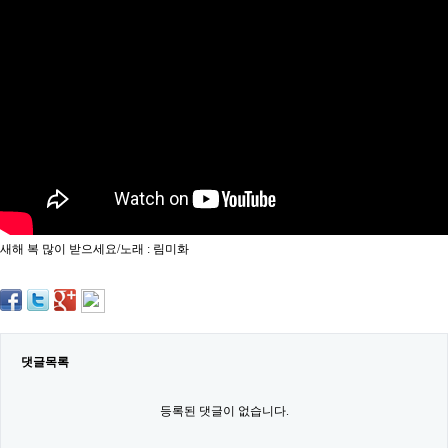
약
국
임
심
중
절
최
신
토
렌
트
사
이
트
새해 복 많이 받으세요/노래 : 림미화
순
위
비
아
몰
웹
토
댓글목록
끼
실
시
등록된 댓글이 없습니다.
간
무