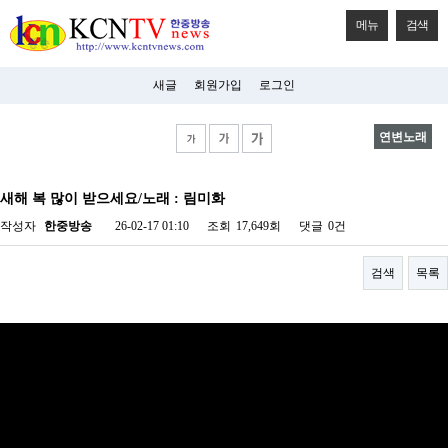
메뉴
검색
새글
회원가입
로그인
연변노래
비
아
새해 복 많이 받으세요/노래 : 림미화
탑-
시
작성자
한중방송
26-02-17 01:10
조회
17,649회
댓글
0건
알
리
스
검색
목록
구
입
미
프
진
후
기
미
프
진