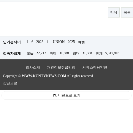
료
채
팅
검색
목록
24
시
간
대
출
밍
1
6
2023
11
UNION
2025
인기검색어
여행
키
넷
22,217
31,388
31,388
5,315,916
접속자집계
오늘
어제
최대
전체
갱
신
통
회사소개
개인정보취급방침
서비스이용약관
영
Copyright ©
WWW.KCNTVNEWS.COM
All rights reserved.
만
남
상단으로
찾
기
PC 버전으로 보기
출
장
안
마
비
아
센
터