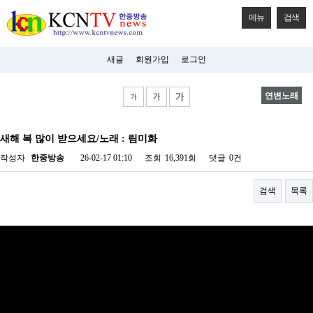
메뉴
검색
새글
회원가입
로그인
연변노래
비
아
새해 복 많이 받으세요/노래 : 림미화
탑-
시
작성자
한중방송
26-02-17 01:10
조회
16,391회
댓글
0건
알
리
스
검색
목록
구
입
미
프
진
후
기
미
프
진