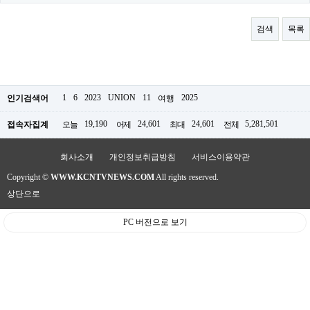
료
채
팅
검색
목록
24
시
간
대
출
밍
1
6
2023
UNION
11
2025
인기검색어
여행
키
넷
19,190
24,601
24,601
5,281,501
접속자집계
오늘
어제
최대
전체
갱
신
통
회사소개
개인정보취급방침
서비스이용약관
영
Copyright ©
WWW.KCNTVNEWS.COM
All rights reserved.
만
남
상단으로
찾
기
PC 버전으로 보기
출
장
안
마
비
아
센
터