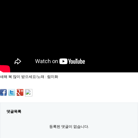
약
국
임
심
중
절
최
신
토
렌
트
사
이
트
새해 복 많이 받으세요/노래 : 림미화
순
위
비
아
몰
웹
토
댓글목록
끼
실
시
등록된 댓글이 없습니다.
간
무