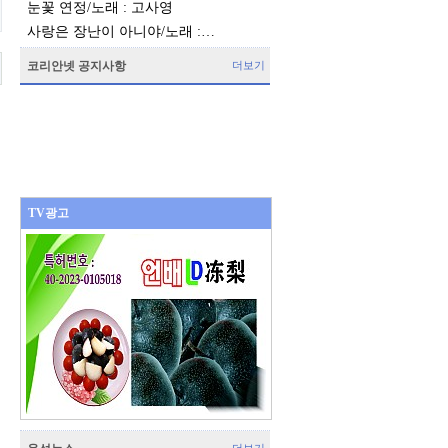
눈꽃 연정/노래 : 고사영
사랑은 장난이 아니야/노래 :…
코리안넷 공지사항
더보기
TV광고