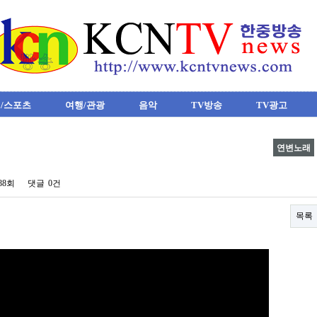
/스포츠
여행/관광
음악
TV방송
TV광고
연변노래
388회
댓글
0건
목록