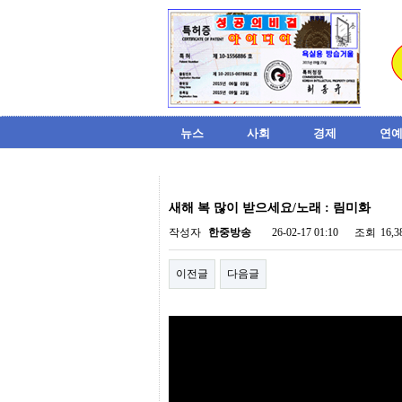
뉴스
사회
경제
연예
비
아
새해 복 많이 받으세요/노래 : 림미화
탑-
시
작성자
한중방송
26-02-17 01:10
조회
16,
알
리
이전글
다음글
스
구
입
미
프
진
후
기
미