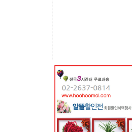
센
터
주
소
야
돔
클
럽
DOMCLUB
코
리
아
건
강
코
리
아
e
뉴
스
비
아
365
비
아
센