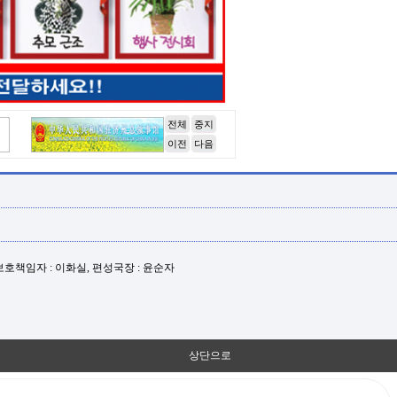
전체
중지
이전
다음
년보호책임자 : 이화실, 편성국장 : 윤순자
상단으로