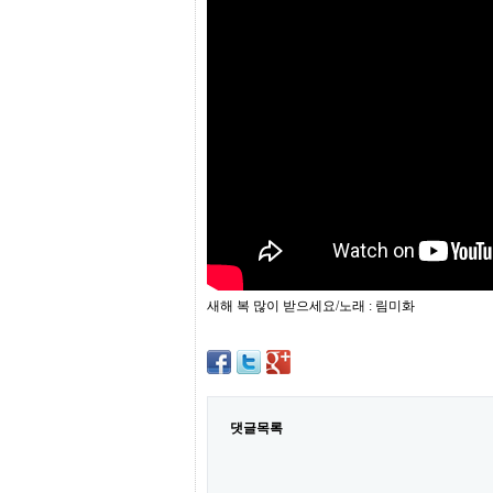
프
진
약
국
임
심
중
절
최
신
토
렌
트
사
이
트
새해 복 많이 받으세요/노래 : 림미화
순
위
비
아
몰
웹
토
댓글목록
끼
실
시