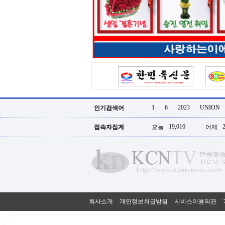
터
강
직
도
올
리
는
법
링
크
114
24
시
1
6
2023
UNION
인기검색어
간
대
19,016
접속자집계
오늘
어제
출
대
출
후
18
모
아
비
아
회사소개
개인정보취급방침
서비스이용약관
탑-
프
릴