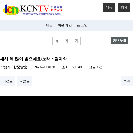
메뉴
검색
새글
회원가입
로그인
연변노래
비
아
새해 복 많이 받으세요/노래 : 림미화
탑-
시
작성자
한중방송
26-02-17 01:10
조회
18,714회
댓글
0건
알
리
스
이전글
다음글
목록
구
입
미
프
진
후
기
미
프
진