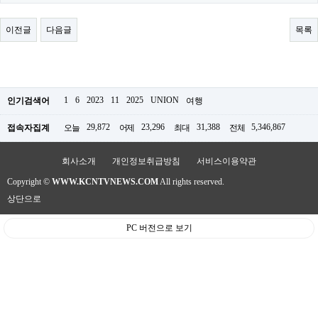
료
채
팅
이전글
다음글
목록
24
시
간
대
출
밍
1
6
2023
11
2025
UNION
인기검색어
여행
키
넷
29,872
23,296
31,388
5,346,867
접속자집계
오늘
어제
최대
전체
갱
신
통
회사소개
개인정보취급방침
서비스이용약관
영
Copyright ©
WWW.KCNTVNEWS.COM
All rights reserved.
만
남
상단으로
찾
기
PC 버전으로 보기
출
장
안
마
비
아
센
터