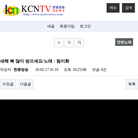
메뉴
검색
새글
회원가입
로그인
연변노래
비
아
새해 복 많이 받으세요/노래 : 림미화
탑-
시
작성자
한중방송
26-02-17 01:10
조회
18,253회
댓글
0건
알
리
스
이전글
다음글
목록
구
입
미
프
진
후
기
미
프
진