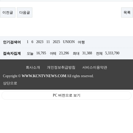
료
채
팅
이전글
다음글
목록
24
시
간
대
출
밍
1
6
2023
11
2025
UNION
인기검색어
여행
키
넷
16,795
23,296
31,388
5,333,790
접속자집계
오늘
어제
최대
전체
갱
신
통
회사소개
개인정보취급방침
서비스이용약관
영
Copyright ©
WWW.KCNTVNEWS.COM
All rights reserved.
만
남
상단으로
찾
기
PC 버전으로 보기
출
장
안
마
비
아
센
터