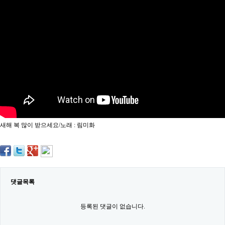
약
국
임
심
중
절
최
신
토
렌
트
사
이
트
새해 복 많이 받으세요/노래 : 림미화
순
위
비
아
몰
웹
토
댓글목록
끼
실
시
등록된 댓글이 없습니다.
간
무