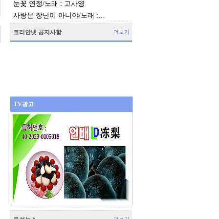
눈꽃 연정/노래 : 고사영
사랑은 장난이 아니야/노래 :…
코리안넷 공지사항
더보기
TV광고