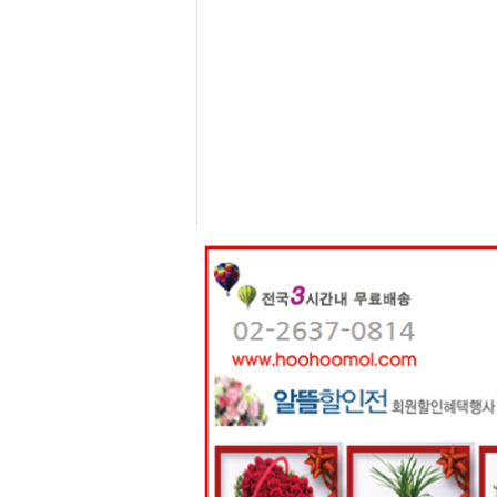
센
터
주
소
야
돔
클
럽
DOMCLUB
코
리
아
건
강
코
리
아
e
뉴
스
비
아
365
비
아
센