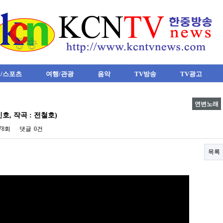
/스포츠
여행/관광
음악
TV방송
TV광고
연변노래
민호, 작곡 : 전철호)
178회
댓글
0건
목록