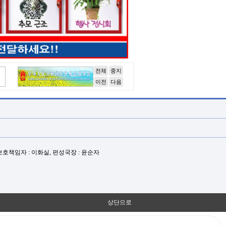
전체
중지
이전
다음
년보호책임자 : 이화실, 편성국장 : 윤순자
상단으로