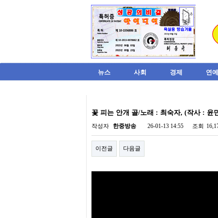
뉴스
사회
경제
연예
비
아
꽃 피는 안개 골/노래 : 최숙자, (작사 : 윤
탑-
시
작성자
한중방송
26-01-13 14:55
조회
16,
알
리
이전글
다음글
스
구
입
미
프
진
후
기
미