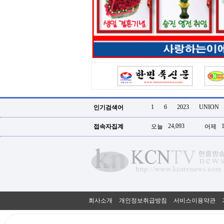
터
강
직
도
올
리
는
법
링
크
114
24
시
1
6
2023
UNION
인기검색어
간
대
24,093
접속자집계
오늘
어제
출
대
출
후
18
모
아
비
아
회사소개
개인정보취급방침
서비스이용약관
탑-
프
릴