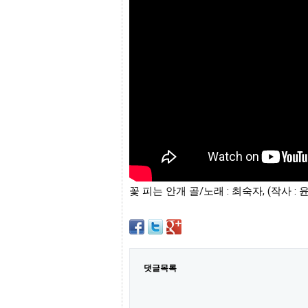
프
진
약
국
임
심
중
절
최
신
토
렌
트
사
이
트
꽃 피는 안개 골/노래 : 최숙자, (작사 : 
순
위
비
아
몰
웹
토
댓글목록
끼
실
시