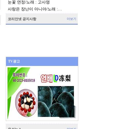
눈꽃 연정/노래 : 고사영
사랑은 장난이 아니야/노래 :…
코리안넷 공지사항
더보기
TV광고