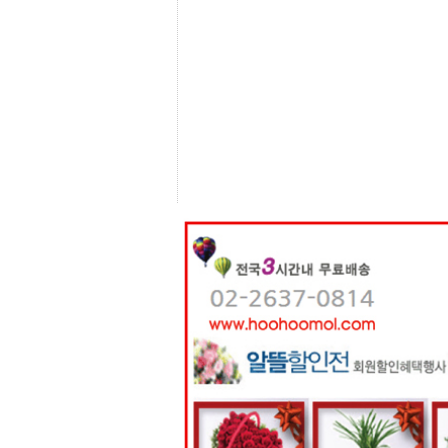
센
터
주
소
야
돔
클
럽
DOMCLUB
코
리
아
건
강
코
리
아
e
뉴
스
비
아
365
비
아
센