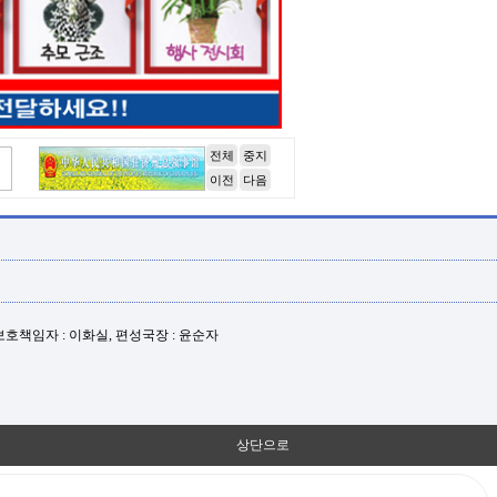
전체
중지
이전
다음
년보호책임자 : 이화실, 편성국장 : 윤순자
상단으로