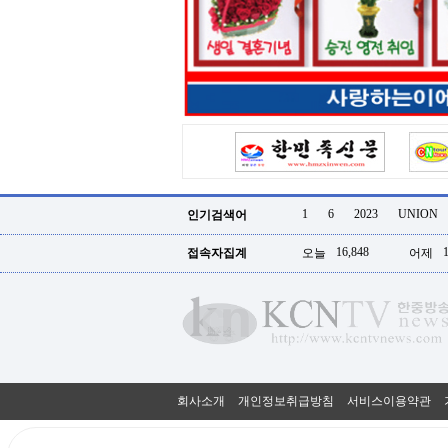
터
강
직
도
올
리
는
법
링
크
114
24
시
1
6
2023
UNION
인기검색어
간
대
16,848
접속자집계
오늘
어제
출
대
출
후
18
모
아
비
아
회사소개
개인정보취급방침
서비스이용약관
탑-
프
릴