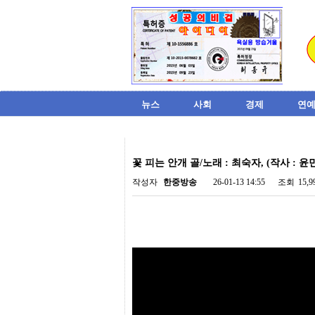
뉴스
사회
경제
연예
비
아
꽃 피는 안개 골/노래 : 최숙자, (작사 : 윤
탑-
시
작성자
한중방송
26-01-13 14:55
조회
15,
알
리
스
구
입
미
프
진
후
기
미