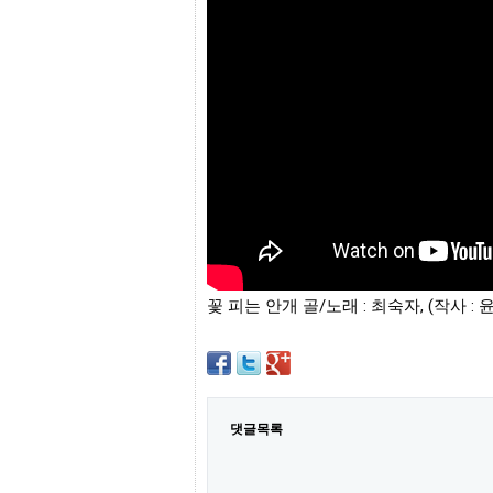
프
진
약
국
임
심
중
절
최
신
토
렌
트
사
이
트
꽃 피는 안개 골/노래 : 최숙자, (작사 : 
순
위
비
아
몰
웹
토
댓글목록
끼
실
시