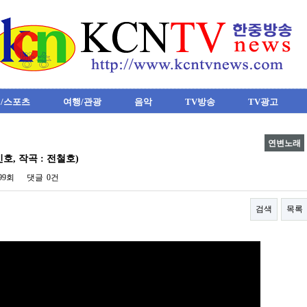
/스포츠
여행/관광
음악
TV방송
TV광고
연변노래
민호, 작곡 : 전철호)
999회
댓글
0건
검색
목록