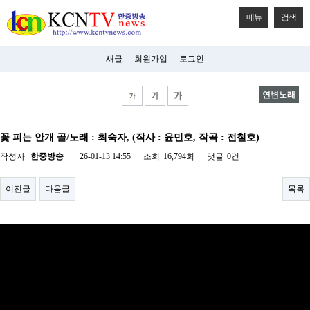
메뉴
검색
새글
회원가입
로그인
연변노래
비
아
꽃 피는 안개 골/노래 : 최숙자, (작사 : 윤민호, 작곡 : 전철호)
탑-
시
작성자
한중방송
26-01-13 14:55
조회
16,794회
댓글
0건
알
리
스
이전글
다음글
목록
구
입
미
프
진
후
기
미
프
진