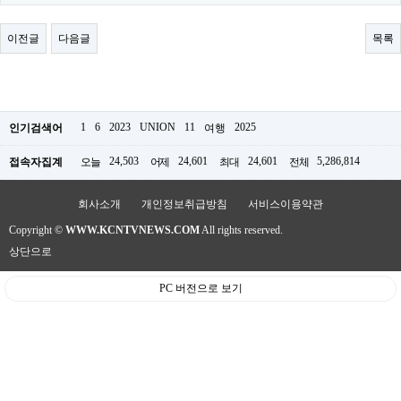
료
채
팅
이전글
다음글
목록
24
시
간
대
출
밍
1
6
2023
UNION
11
2025
인기검색어
여행
키
넷
24,503
24,601
24,601
5,286,814
접속자집계
오늘
어제
최대
전체
갱
신
통
회사소개
개인정보취급방침
서비스이용약관
영
Copyright ©
WWW.KCNTVNEWS.COM
All rights reserved.
만
남
상단으로
찾
기
PC 버전으로 보기
출
장
안
마
비
아
센
터