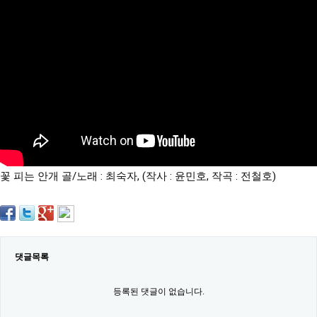
약
국
임
심
중
절
최
신
토
렌
트
사
이
트
꽃 피는 안개 골/노래 : 최숙자, (작사 : 윤민호, 작곡 : 전철호)
순
위
비
아
몰
웹
토
댓글목록
끼
실
시
등록된 댓글이 없습니다.
간
무