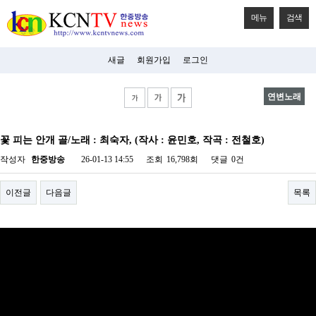
메뉴
검색
새글
회원가입
로그인
연변노래
비
아
꽃 피는 안개 골/노래 : 최숙자, (작사 : 윤민호, 작곡 : 전철호)
탑-
시
작성자
한중방송
26-01-13 14:55
조회
16,798회
댓글
0건
알
리
스
이전글
다음글
목록
구
입
미
프
진
후
기
미
프
진