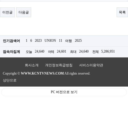
료
채
팅
이전글
다음글
목록
24
시
간
대
출
밍
1
6
2023
UNION
11
2025
인기검색어
여행
키
넷
24,640
24,601
24,640
5,286,951
접속자집계
오늘
어제
최대
전체
갱
신
통
회사소개
개인정보취급방침
서비스이용약관
영
Copyright ©
WWW.KCNTVNEWS.COM
All rights reserved.
만
남
상단으로
찾
기
PC 버전으로 보기
출
장
안
마
비
아
센
터