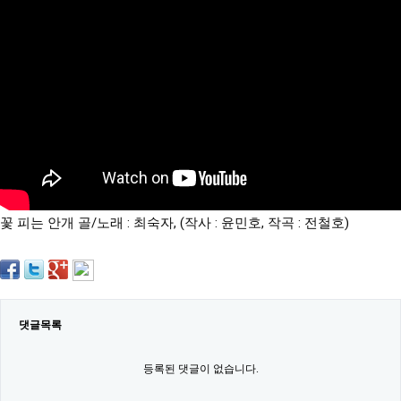
약
국
임
심
중
절
최
신
토
렌
트
사
이
트
꽃 피는 안개 골/노래 : 최숙자, (작사 : 윤민호, 작곡 : 전철호)
순
위
비
아
몰
웹
토
댓글목록
끼
실
시
등록된 댓글이 없습니다.
간
무