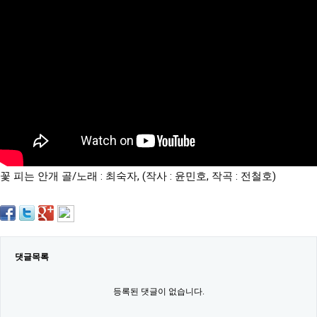
약
국
임
심
중
절
최
신
토
렌
트
사
이
트
꽃 피는 안개 골/노래 : 최숙자, (작사 : 윤민호, 작곡 : 전철호)
순
위
비
아
몰
웹
토
댓글목록
끼
실
시
등록된 댓글이 없습니다.
간
무