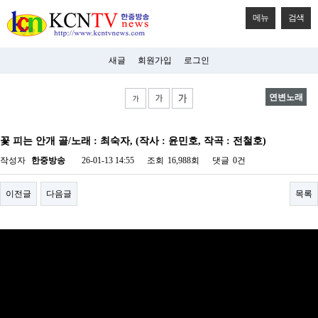
메뉴
검색
새글
회원가입
로그인
연변노래
비
아
꽃 피는 안개 골/노래 : 최숙자, (작사 : 윤민호, 작곡 : 전철호)
탑-
시
작성자
한중방송
26-01-13 14:55
조회
16,988회
댓글
0건
알
리
스
이전글
다음글
목록
구
입
미
프
진
후
기
미
프
진