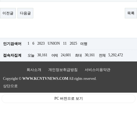
료
채
팅
이전글
다음글
목록
24
시
간
대
출
밍
1
6
2023
UNION
11
2025
인기검색어
여행
키
넷
30,161
24,601
30,161
5,292,472
접속자집계
오늘
어제
최대
전체
갱
신
통
회사소개
개인정보취급방침
서비스이용약관
영
Copyright ©
WWW.KCNTVNEWS.COM
All rights reserved.
만
남
상단으로
찾
기
PC 버전으로 보기
출
장
안
마
비
아
센
터