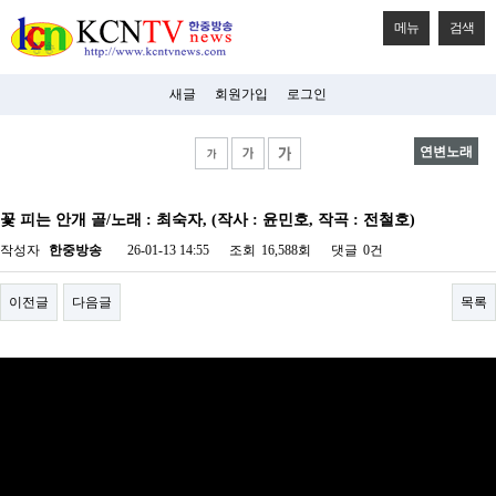
메뉴
검색
새글
회원가입
로그인
연변노래
비
아
꽃 피는 안개 골/노래 : 최숙자, (작사 : 윤민호, 작곡 : 전철호)
탑-
시
작성자
한중방송
26-01-13 14:55
조회
16,588회
댓글
0건
알
리
스
이전글
다음글
목록
구
입
미
프
진
후
기
미
프
진