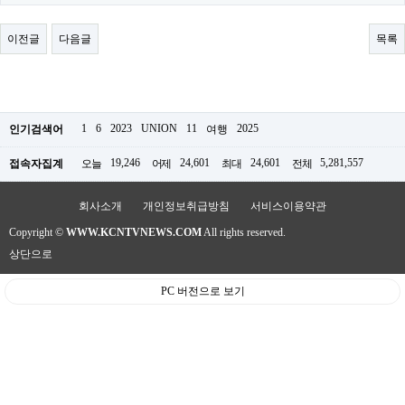
료
채
팅
이전글
다음글
목록
24
시
간
대
출
밍
1
6
2023
UNION
11
2025
인기검색어
여행
키
넷
19,246
24,601
24,601
5,281,557
접속자집계
오늘
어제
최대
전체
갱
신
통
회사소개
개인정보취급방침
서비스이용약관
영
Copyright ©
WWW.KCNTVNEWS.COM
All rights reserved.
만
남
상단으로
찾
기
PC 버전으로 보기
출
장
안
마
비
아
센
터