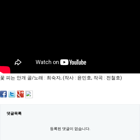
약
국
임
심
중
절
최
신
토
렌
트
사
이
트
꽃 피는 안개 골/노래 : 최숙자, (작사 : 윤민호, 작곡 : 전철호)
순
위
비
아
몰
웹
토
댓글목록
끼
실
시
등록된 댓글이 없습니다.
간
무