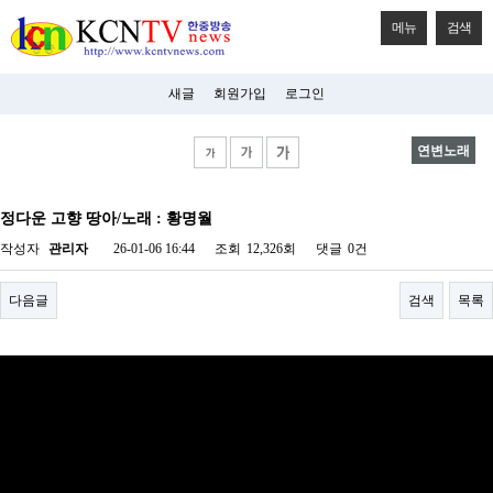
메뉴
검색
새글
회원가입
로그인
연변노래
비
아
정다운 고향 땅아/노래 : 황명월
탑-
시
작성자
관리자
26-01-06 16:44
조회
12,326회
댓글
0건
알
리
스
다음글
검색
목록
구
입
미
프
진
후
기
미
프
진