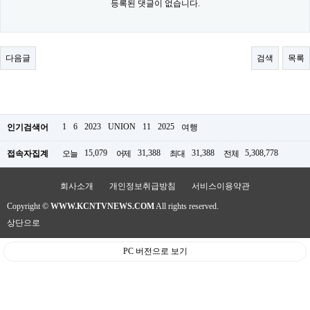
등록된 댓글이 없습니다.
료
채
팅
24
시
다음글
검색
목록
간
대
출
밍
키
넷
1
6
2023
UNION
11
2025
인기검색어
여행
갱
신
15,079
31,388
31,388
5,308,778
접속자집계
오늘
어제
최대
전체
통
영
만
회사소개
개인정보취급방침
서비스이용약관
남
찾
Copyright ©
WWW.KCNTVNEWS.COM
All rights reserved.
기
상단으로
출
장
안
PC 버전으로 보기
마
비
아
센
터