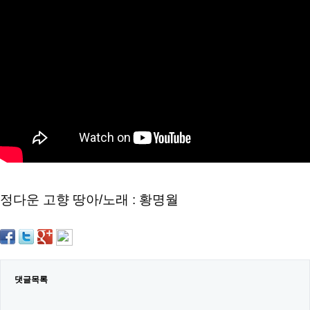
약
국
임
심
중
절
최
신
토
렌
트
사
이
트
순
위
비
정다운 고향 땅아/노래 : 황명월
아
몰
웹
토
끼
실
시
댓글목록
간
무