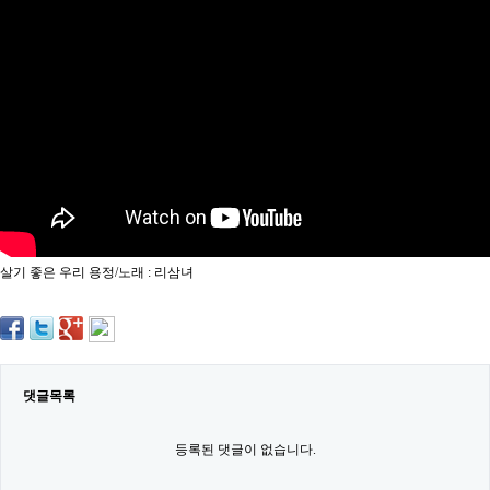
약
국
임
심
중
절
최
신
토
렌
트
사
이
트
살기 좋은 우리 용정/노래 : 리삼녀
순
위
비
아
몰
웹
토
댓글목록
끼
실
시
등록된 댓글이 없습니다.
간
무