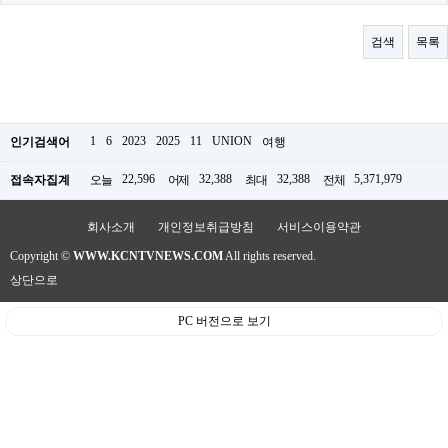
료
채
팅
검색
목록
24
시
간
대
출
밍
1
6
2023
2025
11
UNION
인기검색어
여행
키
넷
22,596
32,388
32,388
5,371,979
접속자집계
오늘
어제
최대
전체
갱
신
통
회사소개
개인정보취급방침
서비스이용약관
영
Copyright ©
WWW.KCNTVNEWS.COM
All rights reserved.
만
남
상단으로
찾
기
PC 버전으로 보기
출
장
안
마
비
아
센
터