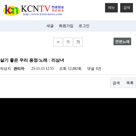
메뉴
검색
새글
회원가입
로그인
연변노래
비
아
살기 좋은 우리 용정/노래 : 리삼녀
탑-
시
작성자
관리자
25-11-13 12:55
조회
12,882회
댓글
0건
알
리
스
검색
목록
구
입
미
프
진
후
기
미
프
진