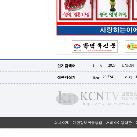
터
강
직
도
올
리
는
법
링
크
114
24
시
1
6
2023
UNION
인기검색어
간
대
20,524
접속자집계
오늘
어제
출
대
출
후
18
모
아
비
아
회사소개
개인정보취급방침
서비스이용약관
탑-
프
릴