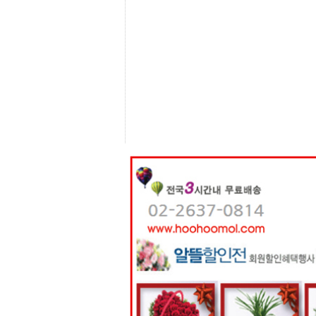
센
터
주
소
야
돔
클
럽
DOMCLUB
코
리
아
건
강
코
리
아
e
뉴
스
비
아
365
비
아
센