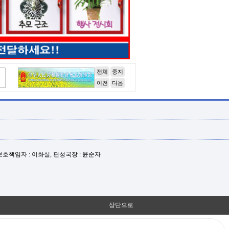
전체
중지
이전
다음
년보호책임자 : 이화실, 편성국장 : 윤순자
상단으로