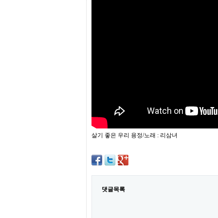
프
진
약
국
임
심
중
절
최
신
토
렌
트
사
이
트
살기 좋은 우리 용정/노래 : 리삼녀
순
위
비
아
몰
웹
토
댓글목록
끼
실
시