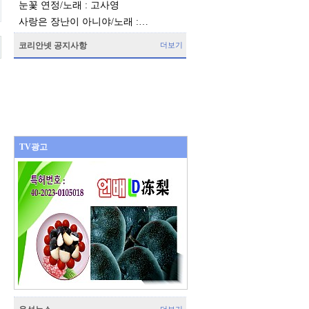
눈꽃 연정/노래 : 고사영
사랑은 장난이 아니야/노래 :…
코리안넷 공지사항
더보기
TV광고