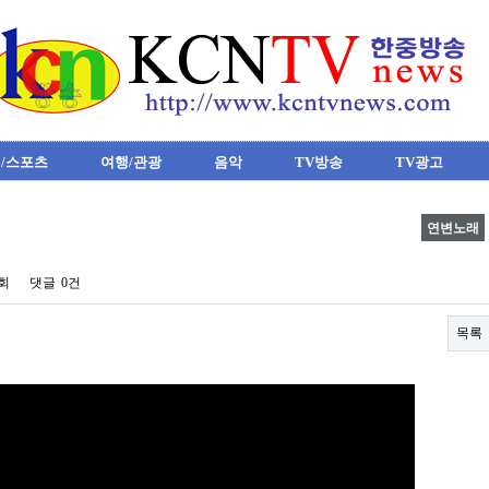
/스포츠
여행/관광
음악
TV방송
TV광고
연변노래
9회
댓글
0건
목록