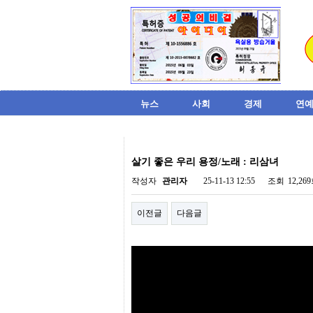
뉴스
사회
경제
연예
비
아
살기 좋은 우리 용정/노래 : 리삼녀
탑-
시
작성자
관리자
25-11-13 12:55
조회
12,26
알
리
이전글
다음글
스
구
입
미
프
진
후
기
미