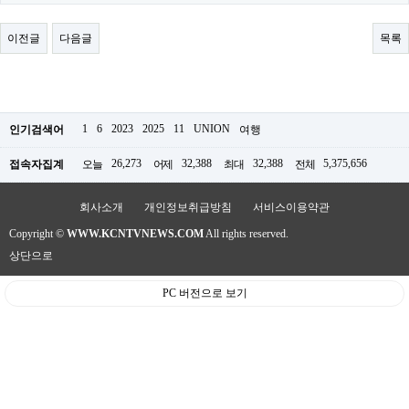
료
채
팅
이전글
다음글
목록
24
시
간
대
출
밍
1
6
2023
2025
11
UNION
인기검색어
여행
키
넷
26,273
32,388
32,388
5,375,656
접속자집계
오늘
어제
최대
전체
갱
신
통
회사소개
개인정보취급방침
서비스이용약관
영
Copyright ©
WWW.KCNTVNEWS.COM
All rights reserved.
만
남
상단으로
찾
기
PC 버전으로 보기
출
장
안
마
비
아
센
터