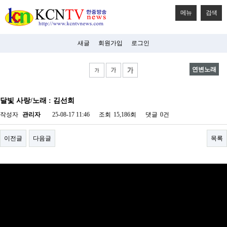
메뉴
검색
새글
회원가입
로그인
연변노래
비
아
달빛 사랑/노래 : 김선희
탑-
시
작성자
관리자
25-08-17 11:46
조회
15,186회
댓글
0건
알
리
스
이전글
다음글
목록
구
입
미
프
진
후
기
미
프
진