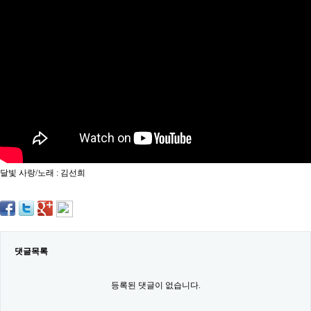
약
국
임
심
중
절
최
신
토
렌
트
사
이
트
달빛 사랑/노래 : 김선희
순
위
비
아
몰
웹
토
댓글목록
끼
실
시
등록된 댓글이 없습니다.
간
무