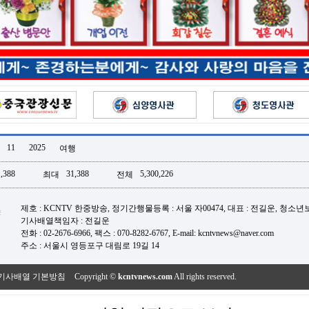
11
2025
여행
,388
31,388
5,300,226
최대
전체
제호 : KCNTV 한중방송, 정기간행물등록 : 서울 자00474, 대표 : 전길운, 청소
기사배열책임자 : 전길운
전화 : 02-2676-6966, 팩스 : 070-8282-6767, E-mail: kcntvnews@naver.com
주소 : 서울시 영등포구 대림로 19길 14
기사배열 기본방침
Copyright ©
kcntvnews.com
All rights reserved.