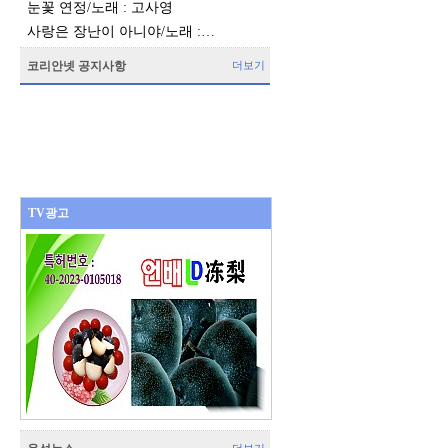
눈꽃 연정/노래 : 고사영
사랑은 장난이 아니야/노래 :…
코리안넷 공지사항
더보기
TV광고