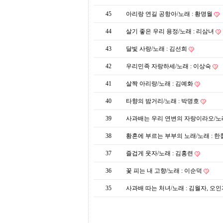
프
진
45
아리랑 연길 공항아/노래 : 황명월
약
국
44
살기 좋은 우리 용정/노래 : 리삼녀
임
심
43
달빛 사랑/노래 : 김선희
중
절
42
우리민족 자랑하세/노래 : 이상숙
최
신
41
살짝 아리랑/노래 : 김예화
토
렌
40
타향의 밤거리/노래 : 박명호
트
사
39
사과배는 우리 연변의 자랑이라오/노
이
트
38
황혼에 부르는 부부의 노래/노래 : 
순
위
37
즐겁게 웃자/노래 : 김홍련
비
아
36
꽃 피는 내 고향/노래 : 이순덕
몰
웹
35
사과배 따는 처녀/노래 : 김월자, 오
토
끼
실
시