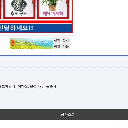
전체
중지
이전
다음
년보호책임자 : 이화실, 편성국장 : 윤순자
상단으로