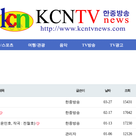
/스포츠
여행/관광
음악
TV방송
TV광고
제목
글쓴이
날짜
조회
한중방송
03-27
15431
한중방송
02-17
17042
: 윤민호, 작곡 : 전철호)
한중방송
01-13
17230
관리자
01-06
12126