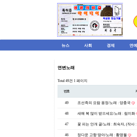
뉴스
사회
경제
연예
비
연변노래
아
탑-
시
Total 49건
1 페이지
알
리
번호
스
구
49
조선족의 요람 용정/노래 : 양충국
입
미
48
새해 복 많이 받으세요/노래 : 림미화
프
진
47
꽃 피는 안개 골/노래 : 최숙자, (작사 
후
기
46
정다운 고향 땅아/노래 : 황명월
미