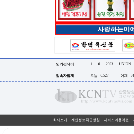
터
강
직
도
올
리
는
법
링
크
114
24
시
1
6
2023
UNION
인기검색어
간
대
6,527
31
접속자집계
오늘
어제
출
대
출
후
18
모
아
비
아
회사소개
개인정보취급방침
서비스이용약관
탑-
프
릴