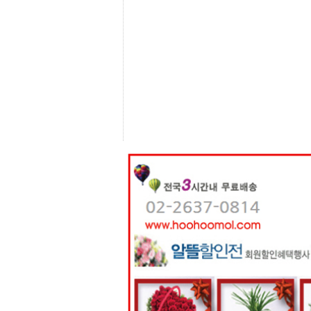
센
터
주
소
야
돔
클
럽
DOMCLUB
코
리
아
건
강
코
리
아
e
뉴
스
비
아
365
비
아
센