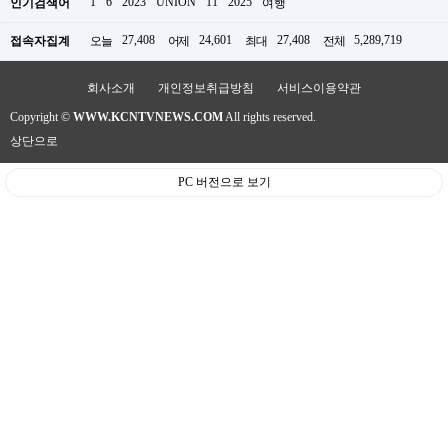
1
6
2023
UNION
11
2025
인기검색어
여행
약
국
27,408
24,601
27,408
5,289,719
접속자집계
오늘
어제
최대
전체
임
심
중
회사소개
개인정보취급방침
서비스이용약관
절
최
Copyright ©
WWW.KCNTVNEWS.COM
All rights reserved.
신
상단으로
토
렌
트
PC 버전으로 보기
사
이
트
순
위
비
아
몰
웹
토
끼
실
시
간
무