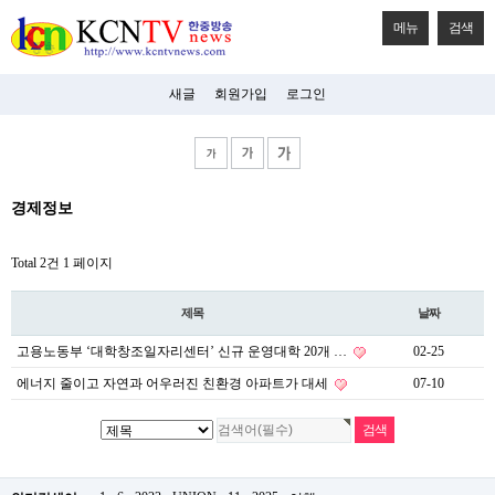
메뉴
검색
새글
회원가입
로그인
비
경제정보
아
탑-
시
Total 2건
1 페이지
알
리
스
제목
날짜
구
입
고용노동부 ‘대학창조일자리센터’ 신규 운영대학 20개 …
02-25
미
프
에너지 줄이고 자연과 어우러진 친환경 아파트가 대세
07-10
진
후
기
미
프
진