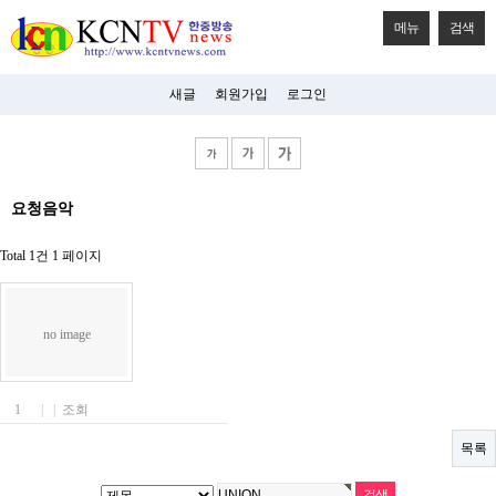
메뉴
검색
새글
회원가입
로그인
비
요청음악
아
탑-
시
Total 1건
1 페이지
알
리
스
구
no image
입
미
프
진
1
|
|
조회
후
기
목록
미
프
진