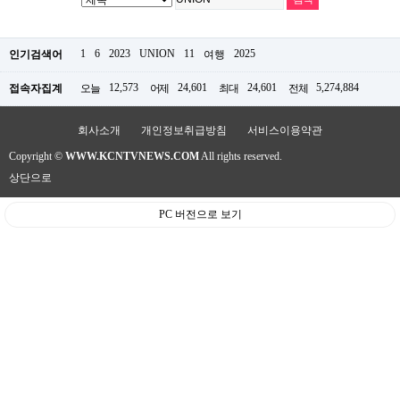
약
국
임
1
6
2023
UNION
11
2025
인기검색어
여행
심
중
절
12,573
24,601
24,601
5,274,884
접속자집계
오늘
어제
최대
전체
최
신
회사소개
개인정보취급방침
서비스이용약관
토
렌
Copyright ©
WWW.KCNTVNEWS.COM
All rights reserved.
트
사
상단으로
이
트
PC 버전으로 보기
순
위
비
아
몰
웹
토
끼
실
시
간
무