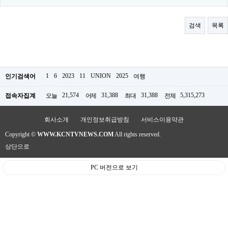
료
채
팅
검색
목록
24
시
간
대
출
밍
1
6
2023
11
UNION
2025
인기검색어
여행
키
넷
21,574
31,388
31,388
5,315,273
접속자집계
오늘
어제
최대
전체
갱
신
통
회사소개
개인정보취급방침
서비스이용약관
영
만
Copyright ©
WWW.KCNTVNEWS.COM
All rights reserved.
남
상단으로
찾
기
출
PC 버전으로 보기
장
안
마
비
아
센
터