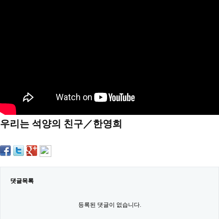
약
국
임
심
중
절
최
신
토
렌
트
사
이
트
우리는 석양의 친구／한영희
순
위
비
아
몰
웹
토
끼
댓글목록
실
시
등록된 댓글이 없습니다.
간
무