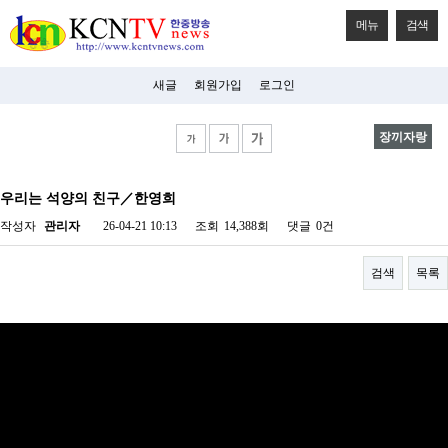
메뉴
검색
새글
회원가입
로그인
장끼자랑
비
아
우리는 석양의 친구／한영희
탑-
시
작성자
관리자
26-04-21 10:13
조회
14,388회
댓글
0건
알
리
스
검색
목록
구
입
미
프
진
후
기
미
프
진